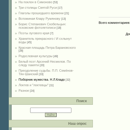
На поклон в Симоново
[53]
Три столицы Святой Руси
[17]
Глаголы прошедшего времени
[21]
Вспоминая Клару Румянову
[13]
Всего комментариев
Борис Степанович Скобельцын:
псковские фотолетописи
[18]
Поэты лугового края
[7]
До
Хранитель прекрасного / И схлынут
воды
[45]
Красная площадь Петра Барановского
[28]
Родословная культуры
[49]
Белый поэт Арсений Несмелов. По
следу памяти
[20]
Преодоление судьбы. П.П. Семёнов-
Тян-Шанский
[33]
Поборник мужества. Н.Л.Кладо
[32]
Локтев и "локтевцы"
[11]
Разное
[24]
Поиск
Наш опрос