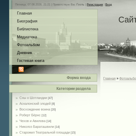
Пятница, 07.08.2026, 21:21 |
Приветствую Вас
Гость
|
Регистрация
|
Вход
Главная
Сай
Биография
Библиотека
Медиатека
Фотоальбом
Дневник
Гостевая книга
Форма входа
Главная
»
Фотоальб
Категории раздела
Сны о Шотландии
[47]
Аскалонский злодей
[8]
Восхождение воина
[20]
Роберт Бёрнс
[12]
Чехов и Авилова
[14]
Николоз Бараташвили
[14]
Cтарожил Театральной площади
[15]