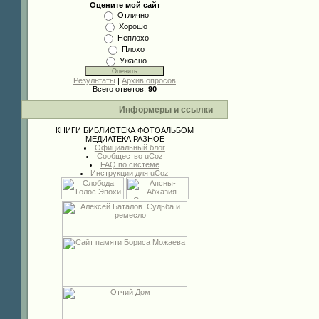
Оцените мой сайт
Отлично
Хорошо
Неплохо
Плохо
Ужасно
Результаты
|
Архив опросов
Всего ответов:
90
Информеры и ссылки
КНИГИ
БИБЛИОТЕКА
ФОТОАЛЬБОМ
МЕДИАТЕКА
РАЗНОЕ
Официальный блог
Сообщество uCoz
FAQ по системе
Инструкции для uCoz