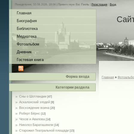
Понедельник, 10.08.2026, 18:04 |
Приветствую Вас
Гость
|
Регистрация
|
Вход
Главная
Сай
Биография
Библиотека
Медиатека
Фотоальбом
Дневник
Гостевая книга
Форма входа
Главная
»
Фотоальб
Категории раздела
Сны о Шотландии
[47]
Аскалонский злодей
[8]
Восхождение воина
[20]
Роберт Бёрнс
[12]
Чехов и Авилова
[14]
Николоз Бараташвили
[14]
Cтарожил Театральной площади
[15]