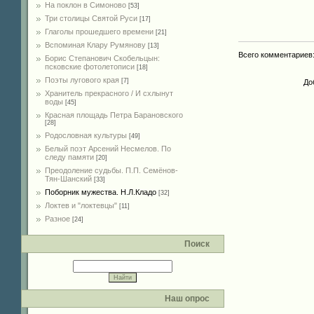
На поклон в Симоново
[53]
Три столицы Святой Руси
[17]
Глаголы прошедшего времени
[21]
Вспоминая Клару Румянову
[13]
Всего комментариев
Борис Степанович Скобельцын:
псковские фотолетописи
[18]
Поэты лугового края
[7]
До
Хранитель прекрасного / И схлынут
воды
[45]
Красная площадь Петра Барановского
[28]
Родословная культуры
[49]
Белый поэт Арсений Несмелов. По
следу памяти
[20]
Преодоление судьбы. П.П. Семёнов-
Тян-Шанский
[33]
Поборник мужества. Н.Л.Кладо
[32]
Локтев и "локтевцы"
[11]
Разное
[24]
Поиск
Наш опрос