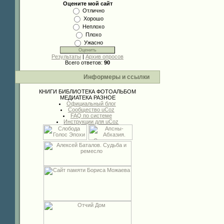
Оцените мой сайт
Отлично
Хорошо
Неплохо
Плохо
Ужасно
Результаты
|
Архив опросов
Всего ответов:
90
Информеры и ссылки
КНИГИ
БИБЛИОТЕКА
ФОТОАЛЬБОМ
МЕДИАТЕКА
РАЗНОЕ
Официальный блог
Сообщество uCoz
FAQ по системе
Инструкции для uCoz