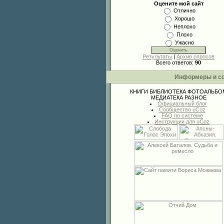
Оцените мой сайт
Отлично
Хорошо
Неплохо
Плохо
Ужасно
Результаты
|
Архив опросов
Всего ответов:
90
Информеры и с
КНИГИ
БИБЛИОТЕКА
ФОТОАЛЬБО
МЕДИАТЕКА
РАЗНОЕ
Официальный блог
Сообщество uCoz
FAQ по системе
Инструкции для uCoz