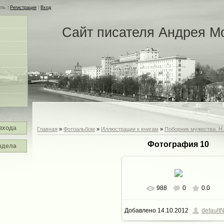
сть
|
Регистрация
|
Вход
Сайт писателя Андрея М
входа
Главная
»
Фотоальбом
»
Иллюстрации к книгам
»
Поборник мужества. Н
Фотография 10
здела
988
0
0.0
В реальном размере
Добавлено
14.10.2012
defaultN
1275x1976
/ 605.1Kb