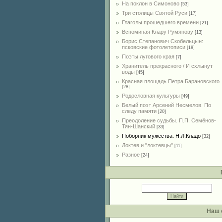
На поклон в Симоново
[53]
Три столицы Святой Руси
[17]
Глаголы прошедшего времени
[21]
Вспоминая Клару Румянову
[13]
Борис Степанович Скобельцын:
псковские фотолетописи
[18]
Поэты лугового края
[7]
Хранитель прекрасного / И схлынут
воды
[45]
Красная площадь Петра Барановского
[28]
Родословная культуры
[49]
Белый поэт Арсений Несмелов. По
следу памяти
[20]
Преодоление судьбы. П.П. Семёнов-
Тян-Шанский
[33]
Поборник мужества. Н.Л.Кладо
[32]
Локтев и "локтевцы"
[11]
Разное
[24]
Наш 