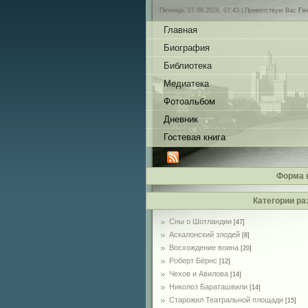
Пятница, 07.08.2026, 07:43 |
Приветствую Вас
Го
Главная
Биография
Библиотека
Медиатека
Фотоальбом
Дневник
Гостевая книга
Форма 
Категории ра
Сны о Шотландии
[47]
Аскалонский злодей
[8]
Восхождение воина
[20]
Роберт Бёрнс
[12]
Чехов и Авилова
[14]
Николоз Бараташвили
[14]
Cтарожил Театральной площади
[15]