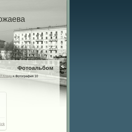
ожаева
Фотоальбом
.Л.Кладо
» Фотография 10
ick