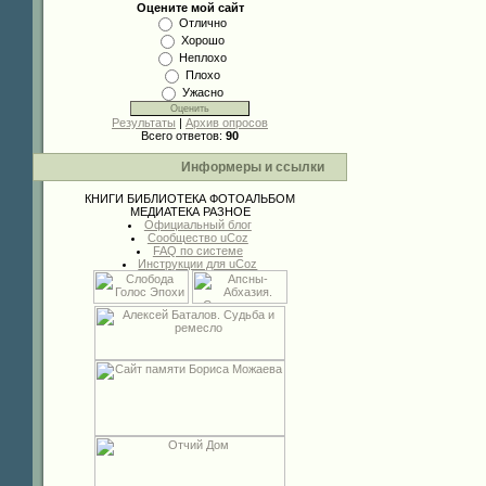
Оцените мой сайт
Отлично
Хорошо
Неплохо
Плохо
Ужасно
Результаты
|
Архив опросов
Всего ответов:
90
Информеры и ссылки
КНИГИ
БИБЛИОТЕКА
ФОТОАЛЬБОМ
МЕДИАТЕКА
РАЗНОЕ
Официальный блог
Сообщество uCoz
FAQ по системе
Инструкции для uCoz