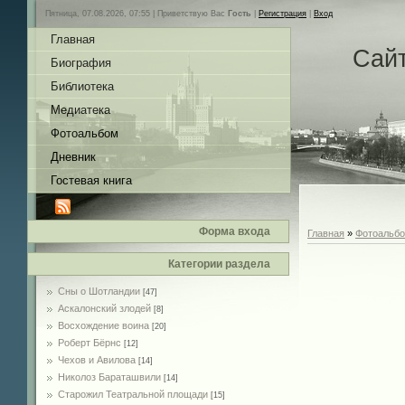
Пятница, 07.08.2026, 07:55 |
Приветствую Вас
Гость
|
Регистрация
|
Вход
Главная
Сай
Биография
Библиотека
Медиатека
Фотоальбом
Дневник
Гостевая книга
Форма входа
Главная
»
Фотоальб
Категории раздела
Сны о Шотландии
[47]
Аскалонский злодей
[8]
Восхождение воина
[20]
Роберт Бёрнс
[12]
Чехов и Авилова
[14]
Николоз Бараташвили
[14]
Cтарожил Театральной площади
[15]