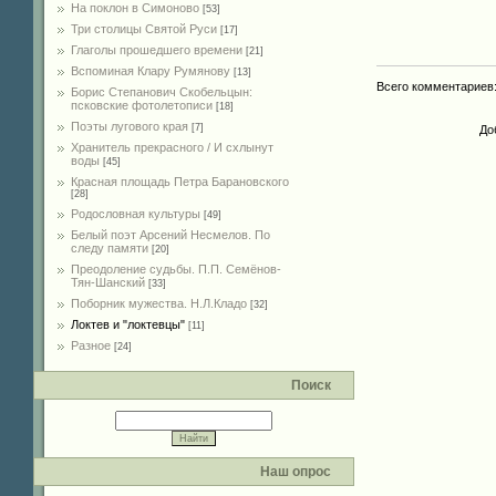
На поклон в Симоново
[53]
Три столицы Святой Руси
[17]
Глаголы прошедшего времени
[21]
Вспоминая Клару Румянову
[13]
Всего комментариев
Борис Степанович Скобельцын:
псковские фотолетописи
[18]
Поэты лугового края
[7]
До
Хранитель прекрасного / И схлынут
воды
[45]
Красная площадь Петра Барановского
[28]
Родословная культуры
[49]
Белый поэт Арсений Несмелов. По
следу памяти
[20]
Преодоление судьбы. П.П. Семёнов-
Тян-Шанский
[33]
Поборник мужества. Н.Л.Кладо
[32]
Локтев и "локтевцы"
[11]
Разное
[24]
Поиск
Наш опрос