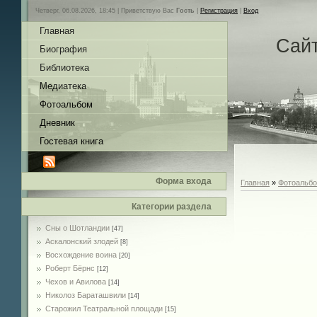
Четверг, 06.08.2026, 18:45 |
Приветствую Вас
Гость
|
Регистрация
|
Вход
Главная
Сай
Биография
Библиотека
Медиатека
Фотоальбом
Дневник
Гостевая книга
Форма входа
Главная
»
Фотоальб
Категории раздела
Сны о Шотландии
[47]
Аскалонский злодей
[8]
Восхождение воина
[20]
Роберт Бёрнс
[12]
Чехов и Авилова
[14]
Николоз Бараташвили
[14]
Cтарожил Театральной площади
[15]