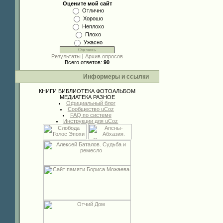
Оцените мой сайт
Отлично
Хорошо
Неплохо
Плохо
Ужасно
Результаты
|
Архив опросов
Всего ответов:
90
Информеры и ссылки
КНИГИ
БИБЛИОТЕКА
ФОТОАЛЬБОМ
МЕДИАТЕКА
РАЗНОЕ
Официальный блог
Сообщество uCoz
FAQ по системе
Инструкции для uCoz