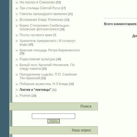
На поклон в Симоново
[53]
Три столицы Святой Руси
[17]
Глаголы прошедшего времени
[21]
Вспоминая Клару Румянову
[13]
Всего комментариев
Борис Степанович Скобельцын:
псковские фотолетописи
[18]
Поэты лугового края
[7]
До
Хранитель прекрасного / И схлынут
воды
[45]
Красная площадь Петра Барановского
[28]
Родословная культуры
[49]
Белый поэт Арсений Несмелов. По
следу памяти
[20]
Преодоление судьбы. П.П. Семёнов-
Тян-Шанский
[33]
Поборник мужества. Н.Л.Кладо
[32]
Локтев и "локтевцы"
[11]
Разное
[24]
Поиск
Наш опрос