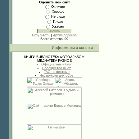
Оцените мой сайт
Отлично
Хорошо
Неплохо
Плохо
Ужасно
Результаты
|
Архив опросов
Всего ответов:
90
Информеры и ссылки
КНИГИ
БИБЛИОТЕКА
ФОТОАЛЬБОМ
МЕДИАТЕКА
РАЗНОЕ
Официальный блог
Сообщество uCoz
FAQ по системе
Инструкции для uCoz