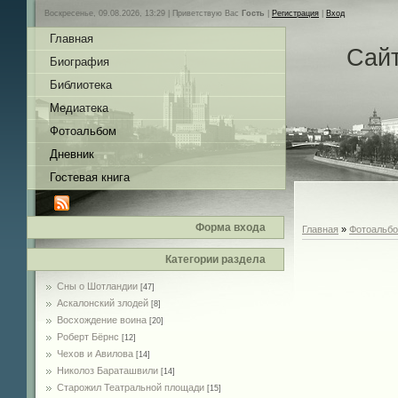
Воскресенье, 09.08.2026, 13:29 |
Приветствую Вас
Гость
|
Регистрация
|
Вход
Главная
Сай
Биография
Библиотека
Медиатека
Фотоальбом
Дневник
Гостевая книга
Форма входа
Главная
»
Фотоальб
Категории раздела
Сны о Шотландии
[47]
Аскалонский злодей
[8]
Восхождение воина
[20]
Роберт Бёрнс
[12]
Чехов и Авилова
[14]
Николоз Бараташвили
[14]
Cтарожил Театральной площади
[15]