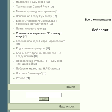
На поклон в Симоново
[53]
Три столицы Святой Руси
[17]
Глаголы прошедшего времени
[21]
Вспоминая Клару Румянову
[13]
Всего комментариев
Борис Степанович Скобельцын:
псковские фотолетописи
[18]
Поэты лугового края
[7]
Добавлять 
Хранитель прекрасного / И схлынут
воды
[45]
Красная площадь Петра Барановского
[28]
Родословная культуры
[49]
Белый поэт Арсений Несмелов. По
следу памяти
[20]
Преодоление судьбы. П.П. Семёнов-
Тян-Шанский
[33]
Поборник мужества. Н.Л.Кладо
[32]
Локтев и "локтевцы"
[11]
Разное
[24]
Поиск
Наш опрос