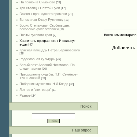
На поклон в Симоново
[53]
Три столицы Святой Руси
[17]
Глаголы прошедшего времени
[21]
Вспоминая Клару Румянову
[13]
Борис Степанович Скобельцын:
псковские фотолетописи
[18]
Всего комментариев
Поэты лугового края
[7]
Хранитель прекрасного / И схлынут
воды
[45]
Добавлять 
Красная площадь Петра Барановского
[28]
Родословная культуры
[49]
Белый поэт Арсений Несмелов. По
следу памяти
[20]
Преодоление судьбы. П.П. Семёнов-
Тян-Шанский
[33]
Поборник мужества. Н.Л.Кладо
[32]
Локтев и "локтевцы"
[11]
Разное
[24]
Поиск
Наш опрос