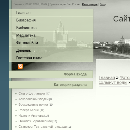
Четверг, 06.08.2026, 20:07 |
Приветствую Вас
Гость
|
Регистрация
|
Вход
Главная
Сай
Биография
Библиотека
Медиатека
Фотоальбом
Дневник
Гостевая книга
Форма входа
Главная
»
Фото
схлынут воды
»
Категории раздела
Сны о Шотландии
[47]
Аскалонский злодей
[8]
Восхождение воина
[20]
Роберт Бёрнс
[12]
Чехов и Авилова
[14]
Николоз Бараташвили
[14]
Cтарожил Театральной площади
[15]