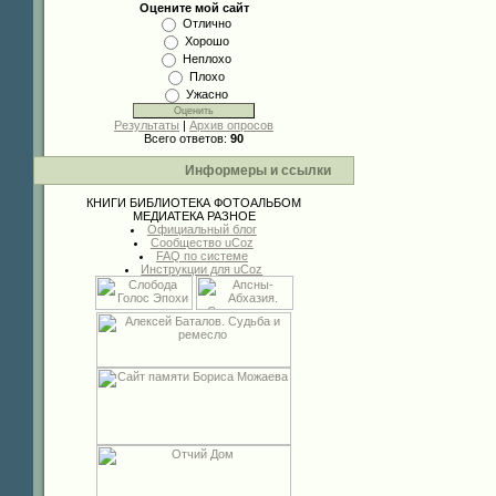
Оцените мой сайт
Отлично
Хорошо
Неплохо
Плохо
Ужасно
Результаты
|
Архив опросов
Всего ответов:
90
Информеры и ссылки
КНИГИ
БИБЛИОТЕКА
ФОТОАЛЬБОМ
МЕДИАТЕКА
РАЗНОЕ
Официальный блог
Сообщество uCoz
FAQ по системе
Инструкции для uCoz