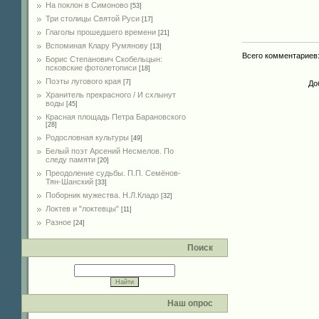
На поклон в Симоново
[53]
Три столицы Святой Руси
[17]
Глаголы прошедшего времени
[21]
Вспоминая Клару Румянову
[13]
Всего комментариев
Борис Степанович Скобельцын:
псковские фотолетописи
[18]
Поэты лугового края
[7]
До
Хранитель прекрасного / И схлынут
воды
[45]
Красная площадь Петра Барановского
[28]
Родословная культуры
[49]
Белый поэт Арсений Несмелов. По
следу памяти
[20]
Преодоление судьбы. П.П. Семёнов-
Тян-Шанский
[33]
Поборник мужества. Н.Л.Кладо
[32]
Локтев и "локтевцы"
[11]
Разное
[24]
Поиск
Наш опрос