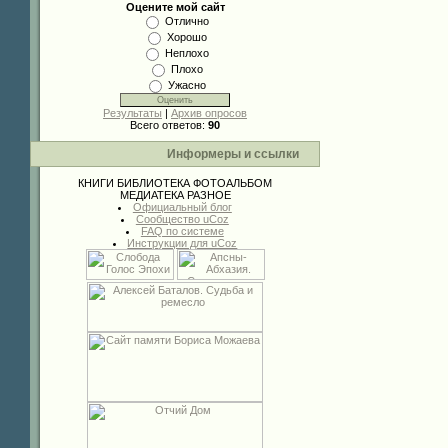
Оцените мой сайт
Отлично
Хорошо
Неплохо
Плохо
Ужасно
Результаты
|
Архив опросов
Всего ответов:
90
Информеры и ссылки
КНИГИ
БИБЛИОТЕКА
ФОТОАЛЬБОМ
МЕДИАТЕКА
РАЗНОЕ
Официальный блог
Сообщество uCoz
FAQ по системе
Инструкции для uCoz