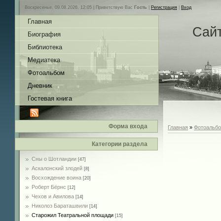
Воскресенье, 09.08.2026, 12:05 |
Приветствую Вас
Гость
|
Регистрация
|
Вход
Главная
Сай
Биография
Библиотека
Медиатека
Фотоальбом
Дневник
Гостевая книга
Форма входа
Главная
»
Фотоальб
Категории раздела
Сны о Шотландии
[47]
Аскалонский злодей
[8]
Восхождение воина
[20]
Роберт Бёрнс
[12]
Чехов и Авилова
[14]
Николоз Бараташвили
[14]
Cтарожил Театральной площади
[15]