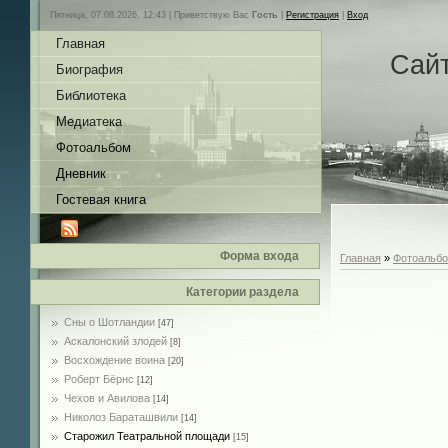
Пятница, 07.08.2026, 12:43 |
Приветствую Вас
Гость
|
Регистрация
|
Вход
Главная
Сай
Биография
Библиотека
Медиатека
Фотоальбом
Дневник
Гостевая книга
Форма входа
Главная
»
Фотоальб
Категории раздела
Сны о Шотландии
[47]
Аскалонский злодей
[8]
Восхождение воина
[20]
Роберт Бёрнс
[12]
Чехов и Авилова
[14]
Николоз Бараташвили
[14]
Cтарожил Театральной площади
[15]