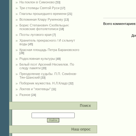
На поклон в Симоново
[53]
Три столицы Святой Руси
[17]
Глаголы прошедшего времени
[21]
Вспоминая Клару Румянову
[13]
Всего комментариев
Борис Степанович Скобельцын:
псковские фотолетописи
[18]
Поэты лугового края
[7]
До
Хранитель прекрасного / И схлынут
воды
[45]
Красная площадь Петра Барановского
[28]
Родословная культуры
[49]
Белый поэт Арсений Несмелов. По
следу памяти
[20]
Преодоление судьбы. П.П. Семёнов-
Тян-Шанский
[33]
Поборник мужества. Н.Л.Кладо
[32]
Локтев и "локтевцы"
[11]
Разное
[24]
Поиск
Наш опрос