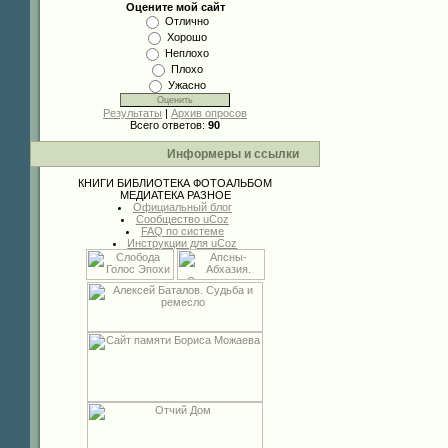
Оцените мой сайт
Отлично
Хорошо
Неплохо
Плохо
Ужасно
Результаты
|
Архив опросов
Всего ответов:
90
Информеры и ссылки
КНИГИ
БИБЛИОТЕКА
ФОТОАЛЬБОМ
МЕДИАТЕКА
РАЗНОЕ
Официальный блог
Сообщество uCoz
FAQ по системе
Инструкции для uCoz