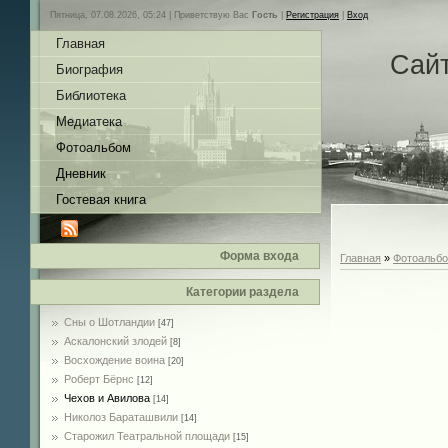
Пятница, 07.08.2026, 05:24 |
Приветствую Вас
Гость
|
Регистрация
|
Вход
Главная
Сай
Биография
Библиотека
Медиатека
Фотоальбом
Дневник
Гостевая книга
Форма входа
Главная
»
Фотоальб
Категории раздела
Сны о Шотландии
[47]
Аскалонский злодей
[8]
Восхождение воина
[20]
Роберт Бёрнс
[12]
Чехов и Авилова
[14]
Николоз Бараташвили
[14]
Cтарожил Театральной площади
[15]