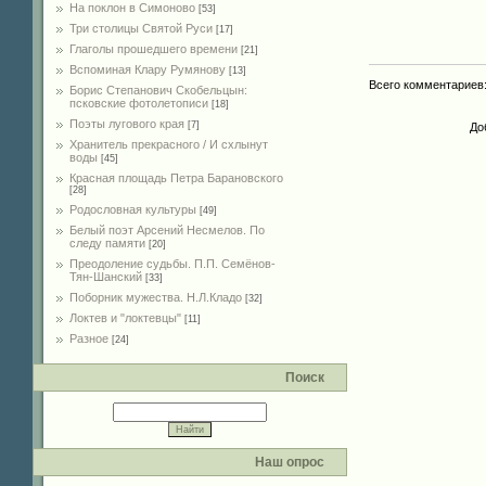
На поклон в Симоново
[53]
Три столицы Святой Руси
[17]
Глаголы прошедшего времени
[21]
Вспоминая Клару Румянову
[13]
Всего комментариев
Борис Степанович Скобельцын:
псковские фотолетописи
[18]
Поэты лугового края
[7]
До
Хранитель прекрасного / И схлынут
воды
[45]
Красная площадь Петра Барановского
[28]
Родословная культуры
[49]
Белый поэт Арсений Несмелов. По
следу памяти
[20]
Преодоление судьбы. П.П. Семёнов-
Тян-Шанский
[33]
Поборник мужества. Н.Л.Кладо
[32]
Локтев и "локтевцы"
[11]
Разное
[24]
Поиск
Наш опрос