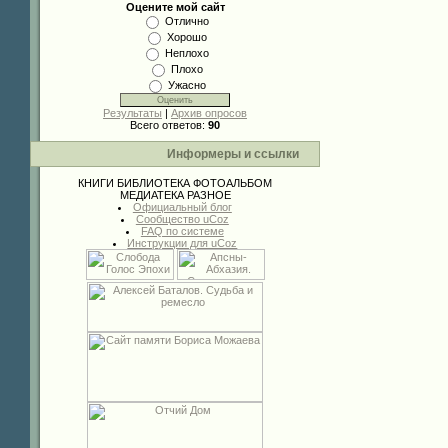
Оцените мой сайт
Отлично
Хорошо
Неплохо
Плохо
Ужасно
Результаты
|
Архив опросов
Всего ответов:
90
Информеры и ссылки
КНИГИ
БИБЛИОТЕКА
ФОТОАЛЬБОМ
МЕДИАТЕКА
РАЗНОЕ
Официальный блог
Сообщество uCoz
FAQ по системе
Инструкции для uCoz