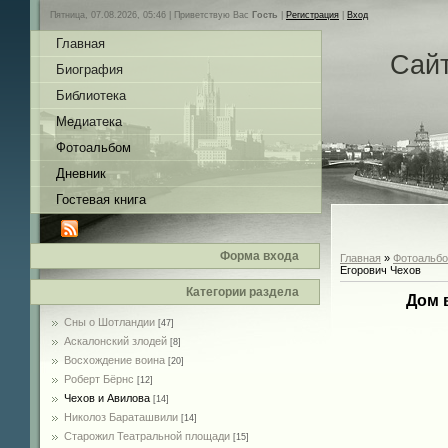
Пятница, 07.08.2026, 05:46 |
Приветствую Вас
Гость
|
Регистрация
|
Вход
Главная
Сай
Биография
Библиотека
Медиатека
Фотоальбом
Дневник
Гостевая книга
Форма входа
Главная
»
Фотоальб
Егорович Чехов
Категории раздела
Дом 
Сны о Шотландии
[47]
Аскалонский злодей
[8]
Восхождение воина
[20]
Роберт Бёрнс
[12]
Чехов и Авилова
[14]
Николоз Бараташвили
[14]
Cтарожил Театральной площади
[15]