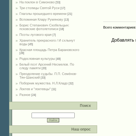
На поклон в Симоново
[53]
Три столицы Святой Руси
[17]
Глаголы прошедшего времени
[21]
Вспоминая Клару Румянову
[13]
Борис Степанович Скобельцын:
Всего комментариев
псковские фотолетописи
[18]
Поэты лугового края
[7]
Добавлять 
Хранитель прекрасного / И схлынут
воды
[45]
Красная площадь Петра Барановского
[28]
Родословная культуры
[49]
Белый поэт Арсений Несмелов. По
следу памяти
[20]
Преодоление судьбы. П.П. Семёнов-
Тян-Шанский
[33]
Поборник мужества. Н.Л.Кладо
[32]
Локтев и "локтевцы"
[11]
Разное
[24]
Поиск
Наш опрос