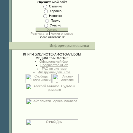
Оцените мой сайт
Отлично
Хорошо
Неплохо
Плохо
Ужасно
Результаты
|
Архив опросов
Всего ответов:
90
Информеры и ссылки
КНИГИ
БИБЛИОТЕКА
ФОТОАЛЬБОМ
МЕДИАТЕКА
РАЗНОЕ
Официальный блог
Сообщество uCoz
FAQ по системе
Инструкции для uCoz