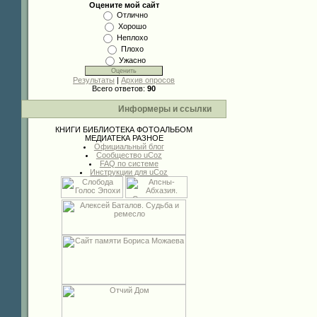
Оцените мой сайт
Отлично
Хорошо
Неплохо
Плохо
Ужасно
Результаты
|
Архив опросов
Всего ответов:
90
Информеры и ссылки
КНИГИ
БИБЛИОТЕКА
ФОТОАЛЬБОМ
МЕДИАТЕКА
РАЗНОЕ
Официальный блог
Сообщество uCoz
FAQ по системе
Инструкции для uCoz