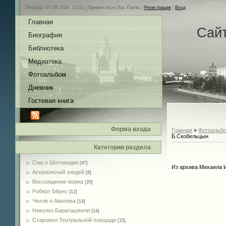
Пятница, 07.08.2026, 13:01 |
Приветствую Вас
Гость
|
Регистрация
|
Вход
Главная
Сай
Биография
Библиотека
Медиатека
Фотоальбом
Дневник
Гостевая книга
Форма входа
Главная
»
Фотоальб
Б.Скобельцын
Категории раздела
Сны о Шотландии
[47]
Из архива Михаила 
Аскалонский злодей
[8]
Восхождение воина
[20]
Роберт Бёрнс
[12]
Чехов и Авилова
[14]
Николоз Бараташвили
[14]
Cтарожил Театральной площади
[15]