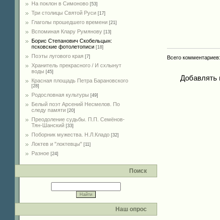
На поклон в Симоново
[53]
Три столицы Святой Руси
[17]
Глаголы прошедшего времени
[21]
Вспоминая Клару Румянову
[13]
Борис Степанович Скобельцын:
псковские фотолетописи
[18]
Поэты лугового края
[7]
Всего комментариев
Хранитель прекрасного / И схлынут
воды
[45]
Добавлять 
Красная площадь Петра Барановского
[28]
Родословная культуры
[49]
Белый поэт Арсений Несмелов. По
следу памяти
[20]
Преодоление судьбы. П.П. Семёнов-
Тян-Шанский
[33]
Поборник мужества. Н.Л.Кладо
[32]
Локтев и "локтевцы"
[11]
Разное
[24]
Поиск
Наш опрос