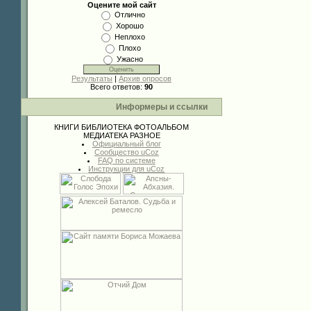
Оцените мой сайт
Отлично
Хорошо
Неплохо
Плохо
Ужасно
Результаты
|
Архив опросов
Всего ответов:
90
Информеры и ссылки
КНИГИ
БИБЛИОТЕКА
ФОТОАЛЬБОМ
МЕДИАТЕКА
РАЗНОЕ
Официальный блог
Сообщество uCoz
FAQ по системе
Инструкции для uCoz