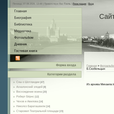
Пятница, 07.08.2026, 13:46 |
Приветствую Вас
Гость
|
Регистрация
|
Вход
Главная
Сай
Биография
Библиотека
Медиатека
Фотоальбом
Дневник
Гостевая книга
Форма входа
Главная
»
Фотоальб
Б.Скобельцын
Категории раздела
Сны о Шотландии
[47]
Из архива Михаила 
Аскалонский злодей
[8]
Восхождение воина
[20]
Роберт Бёрнс
[12]
Чехов и Авилова
[14]
Николоз Бараташвили
[14]
Cтарожил Театральной площади
[15]