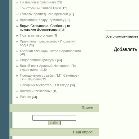
На поклон в Симоново
[53]
Три столицы Святой Руси
[17]
Глаголы прошедшего времени
[21]
Вспоминая Клару Румянову
[13]
Борис Степанович Скобельцын:
псковские фотолетописи
[18]
Поэты лугового края
[7]
Всего комментариев
Хранитель прекрасного / И схлынут
воды
[45]
Добавлять 
Красная площадь Петра Барановского
[28]
Родословная культуры
[49]
Белый поэт Арсений Несмелов. По
следу памяти
[20]
Преодоление судьбы. П.П. Семёнов-
Тян-Шанский
[33]
Поборник мужества. Н.Л.Кладо
[32]
Локтев и "локтевцы"
[11]
Разное
[24]
Поиск
Наш опрос