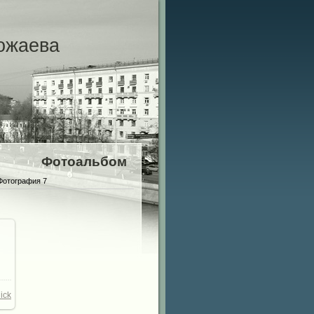
ожаева
Фотоальбом
Фотография 7
19
/
ick