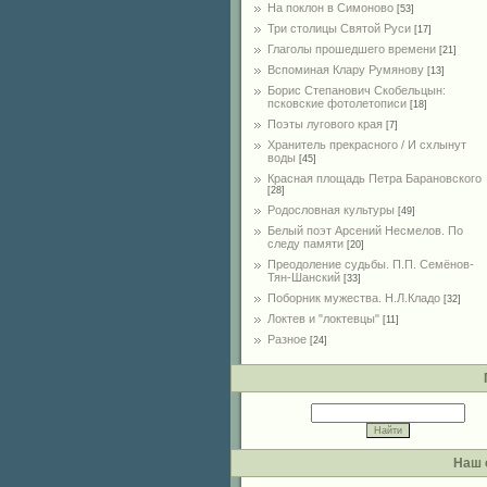
На поклон в Симоново
[53]
Три столицы Святой Руси
[17]
Глаголы прошедшего времени
[21]
Вспоминая Клару Румянову
[13]
Борис Степанович Скобельцын:
псковские фотолетописи
[18]
Поэты лугового края
[7]
Хранитель прекрасного / И схлынут
воды
[45]
Красная площадь Петра Барановского
[28]
Родословная культуры
[49]
Белый поэт Арсений Несмелов. По
следу памяти
[20]
Преодоление судьбы. П.П. Семёнов-
Тян-Шанский
[33]
Поборник мужества. Н.Л.Кладо
[32]
Локтев и "локтевцы"
[11]
Разное
[24]
Наш 