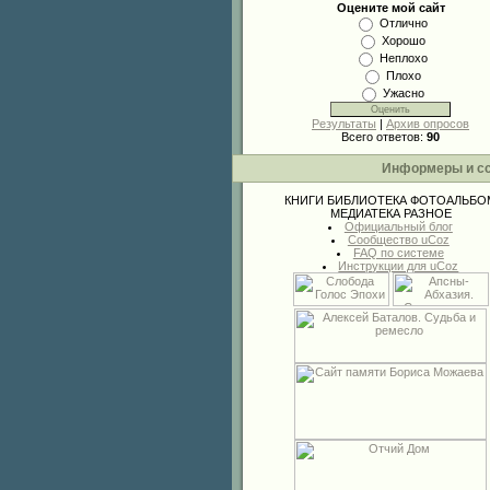
Оцените мой сайт
Отлично
Хорошо
Неплохо
Плохо
Ужасно
Результаты
|
Архив опросов
Всего ответов:
90
Информеры и с
КНИГИ
БИБЛИОТЕКА
ФОТОАЛЬБО
МЕДИАТЕКА
РАЗНОЕ
Официальный блог
Сообщество uCoz
FAQ по системе
Инструкции для uCoz