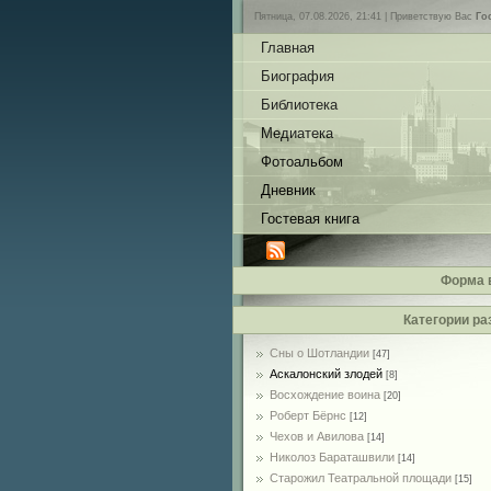
Пятница, 07.08.2026, 21:41 |
Приветствую Вас
Го
Главная
Биография
Библиотека
Медиатека
Фотоальбом
Дневник
Гостевая книга
Форма 
Категории ра
Сны о Шотландии
[47]
Аскалонский злодей
[8]
Восхождение воина
[20]
Роберт Бёрнс
[12]
Чехов и Авилова
[14]
Николоз Бараташвили
[14]
Cтарожил Театральной площади
[15]