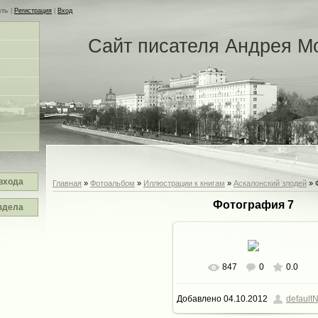
сть
|
Регистрация
|
Вход
Сайт писателя Андрея М
входа
Главная
»
Фотоальбом
»
Иллюстрации к книгам
»
Аскалонский злодей
» 
Фотография 7
здела
847
0
0.0
В реальном размере
600x5
Добавлено
04.10.2012
defaultN
33.4Kb