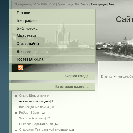
Понедельник, 10.08.2026, 18:36 |
Приветствую Вас
Гость
|
Регистрация
|
Вход
Главная
Сай
Биография
Библиотека
Медиатека
Фотоальбом
Дневник
Гостевая книга
Форма входа
Главная
»
Фотоальб
Категории раздела
Сны о Шотландии
[47]
Аскалонский злодей
[8]
Восхождение воина
[20]
Роберт Бёрнс
[12]
Чехов и Авилова
[14]
Николоз Бараташвили
[14]
Cтарожил Театральной площади
[15]