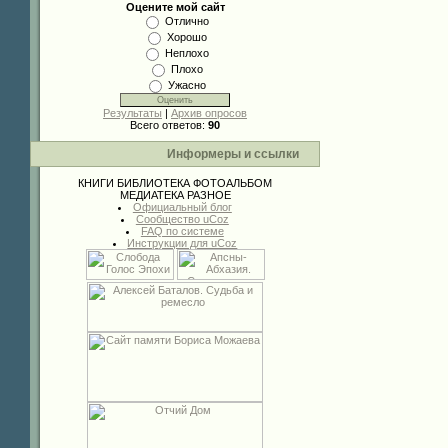
Оцените мой сайт
Отлично
Хорошо
Неплохо
Плохо
Ужасно
Результаты
|
Архив опросов
Всего ответов:
90
Информеры и ссылки
КНИГИ
БИБЛИОТЕКА
ФОТОАЛЬБОМ
МЕДИАТЕКА
РАЗНОЕ
Официальный блог
Сообщество uCoz
FAQ по системе
Инструкции для uCoz