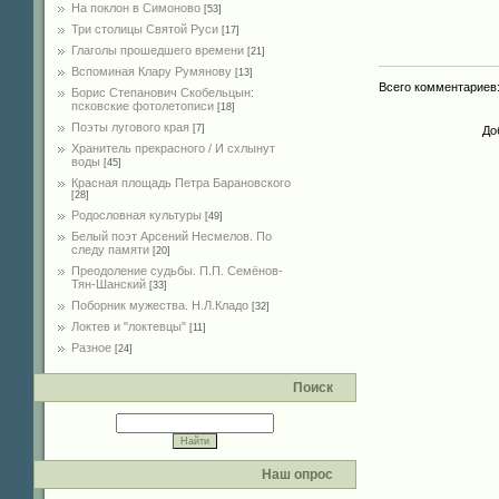
На поклон в Симоново
[53]
Три столицы Святой Руси
[17]
Глаголы прошедшего времени
[21]
Вспоминая Клару Румянову
[13]
Всего комментариев
Борис Степанович Скобельцын:
псковские фотолетописи
[18]
Поэты лугового края
[7]
До
Хранитель прекрасного / И схлынут
воды
[45]
Красная площадь Петра Барановского
[28]
Родословная культуры
[49]
Белый поэт Арсений Несмелов. По
следу памяти
[20]
Преодоление судьбы. П.П. Семёнов-
Тян-Шанский
[33]
Поборник мужества. Н.Л.Кладо
[32]
Локтев и "локтевцы"
[11]
Разное
[24]
Поиск
Наш опрос