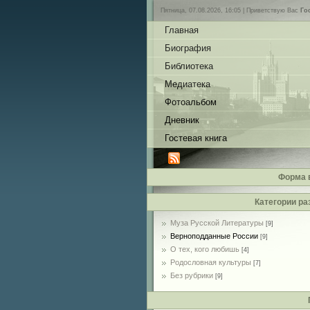
Пятница, 07.08.2026, 16:05 |
Приветствую Вас
Го
Главная
Биография
Библиотека
Медиатека
Фотоальбом
Дневник
Гостевая книга
Форма 
Категории ра
Муза Русской Литературы
[9]
Верноподданные России
[9]
О тех, кого любишь
[4]
Родословная культуры
[7]
Без рубрики
[9]