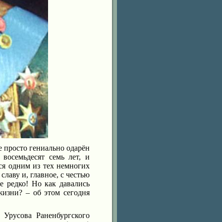
 просто гениально одарён
восемьдесят семь лет, и
я одним из тех немногих
лаву и, главное, с честью
е редко! Но как давались
изни? – об этом сегодня
 Урусова Раненбургского