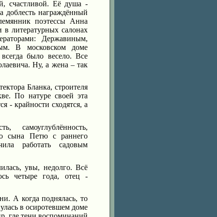
, счастливой. Её душа -
за доблесть награждённый
племянник поэтессы Анна
и в литературных салонах
раторами: Державиным,
ым. В московском доме
всегда было весело. Все
аевича. Ну, а жена – так
тектора Бланка, строителя
ве. По натуре своей эта
я - крайности сходятся, а
ь, самоуглублённость,
го сына Петю с раннего
чила работать садовым
илась, увы, недолго. Всё
сь четыре года, отец -
ни. А когда поднялась, то
нулась в осиротевшем доме
ир, где тени воспоминаний