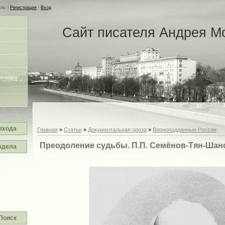
сть
|
Регистрация
|
Вход
Сайт писателя Андрея М
входа
Главная
»
Статьи
»
Документальная проза
»
Верноподданные России
Преодоление судьбы. П.П. Семёнов-Тян-Шан
здела
Поиск