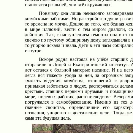
становятся реальней, чем всё окружающее.
Поначалу она лишь ненадолго заговаривалас
хозяйскими заботами. Но расстройство души развив
те времена не могли. Дошло до того, что бедная ж
в мире иллюзий, вести с тем миром диалоги, с
действия. Так, с наступлением темноты она в стр
свечою по пустому обширному дому, заглядывала в 
то упорно искала и звала. Дети в эти часы собирали
изнутри.
Вскоре родня настояла на учёбе старших д
отправили в Лицей и Екатерининский институт. А
лет остался с больной матерью наедине. И на него
легла вся тяжесть ухода за ней, за огромным за
тяжесть ведения хозяйства, отношений с двор
привыкал заботиться о людях, распоряжаться делам
крестьян, ставших первыми друзьями и помощника
мире, полевых работах, растениеводстве. Вечерами
погружался в самообразование. Именно из тех 
главные свойства, определившие его характер
познания, упорство в достижении цели. Тогда же
сама эта будущая цель.