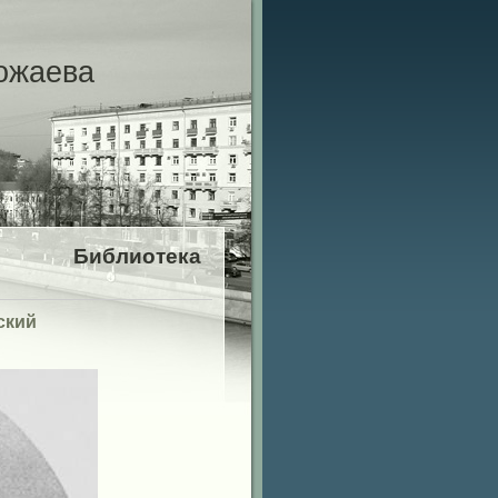
ожаева
Библиотека
ский