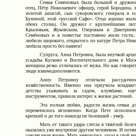
Семья Семеновых была большой и дружной
отец, Пётр Николаевич: офицер, герой Бородина, 
золотой шпагой, сын суворовского генерала и 
Буниной, этой «русской Сафо». Отца хорошо знал
обеих столиц. Он дружил с крупнейшими лите
Крыловым, Жуковским, Озеровым и Дмитриев
Семёновых и в поместье постоянно жили гости, 
любили широкого, открытого по натуре Петра Никол
любила просто без памяти!
Супруга, Анна Петровна, была внучкой архи
усадьбы Кусково и Воспитательного дома в Моск
женщина резко отличалась от мужа. Но как говоритс
люди взаимодополняются.
Анну Петровну отличали рассудочност
хозяйственность. Именно она приучила младше
детства ухаживать за садом, клумбами, нау
инструментом, привила интерес к жизни растений.
Эта полная любви, радости жизнь семьи дл
переменилось мгновенно. Когда Пете исполнило
крепкий и до того никогда не болевший - умер.
Мать от такого удара слегла в тяжёлой болез
оказалась уже внутренне другим человеком. И потя
совсем иная жизнь. Мать замкнулась, ушла в свой м