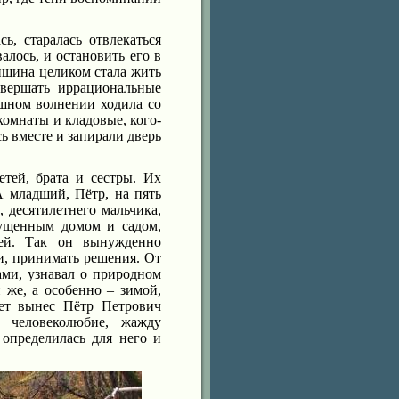
ь, старалась отвлекаться
алось, и остановить его в
енщина целиком стала жить
овершать иррациональные
ашном волнении ходила со
комнаты и кладовые, кого-
сь вместе и запирали дверь
етей, брата и сестры. Их
 младший, Пётр, на пять
, десятилетнего мальчика,
пущенным домом и садом,
ней. Так он вынужденно
и, принимать решения. От
ми, узнавал о природном
 же, а особенно – зимой,
лет вынес Пётр Петрович
: человеколюбие, жажду
 определилась для него и