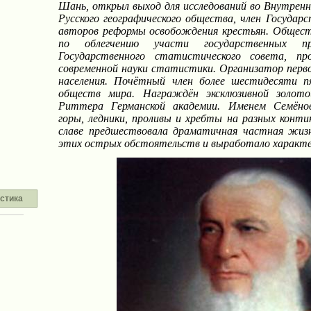
Шань, открыл выход для исследований во Внутрен
Русского географического общества, член Государс
авторов реформы освобождения крестьян. Общест
по облегчению участи государственных пре
Государственного статистического совета, пр
современной науки статистики. Организатор перво
населения. Почётный член более шестидесяти п
обществ мира. Награждён эксклюзивной золот
Риттера Германской академии. Именем Семёнов
горы, ледники, проливы и хребты на разных конти
славе предшествовала драматичная частная жизн
этих острых обстоятельств и выработало характер
стика