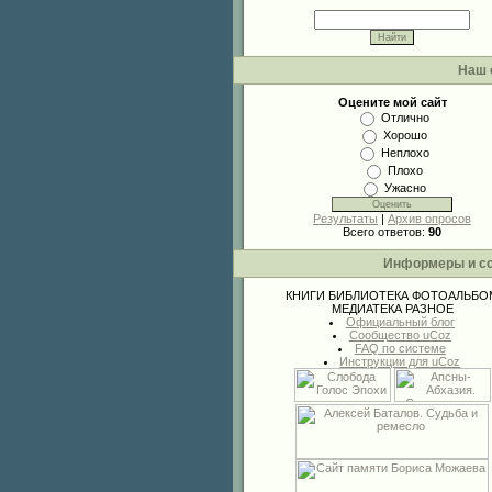
Наш 
Оцените мой сайт
Отлично
Хорошо
Неплохо
Плохо
Ужасно
Результаты
|
Архив опросов
Всего ответов:
90
Информеры и с
КНИГИ
БИБЛИОТЕКА
ФОТОАЛЬБО
МЕДИАТЕКА
РАЗНОЕ
Официальный блог
Сообщество uCoz
FAQ по системе
Инструкции для uCoz