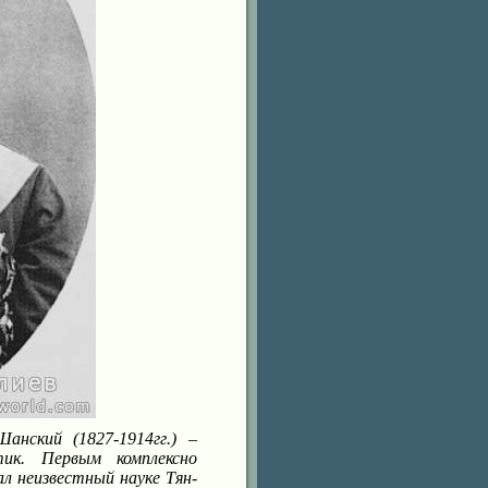
нский (1827-1914гг.) –
ик. Первым комплексно
ал неизвестный науке Тян-