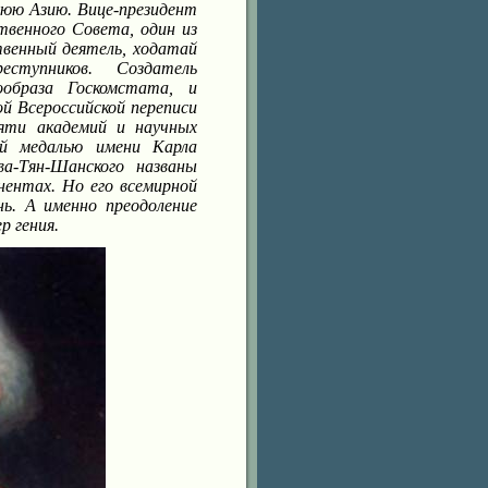
нюю Азию. Вице-президент
твенного Совета, один из
венный деятель, ходатай
ступников. Создатель
ообраза Госкомстата, и
й Всероссийской переписи
яти академий и научных
ой медалью имени Карла
а-Тян-Шанского названы
нентах. Но его всемирной
ь. А именно преодоление
 гения.