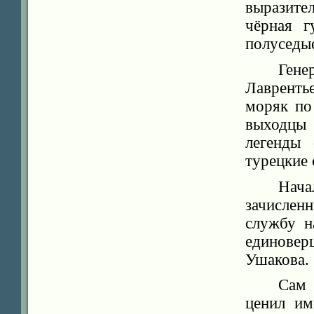
выразите
чёрная г
полуседы
Ген
Лавренть
моряк по
выходцы 
легенды 
турецкие 
Нача
зачисле
службу н
единове
Ушакова.
Сам 
ценил им