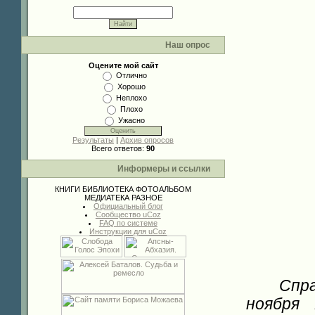
Наш опрос
Оцените мой сайт
Отлично
Хорошо
Неплохо
Плохо
Ужасно
Результаты
|
Архив опросов
Всего ответов:
90
Информеры и ссылки
КНИГИ
БИБЛИОТЕКА
ФОТОАЛЬБОМ
МЕДИАТЕКА
РАЗНОЕ
Официальный блог
Сообщество uCoz
FAQ по системе
Инструкции для uCoz
Спр
ноября