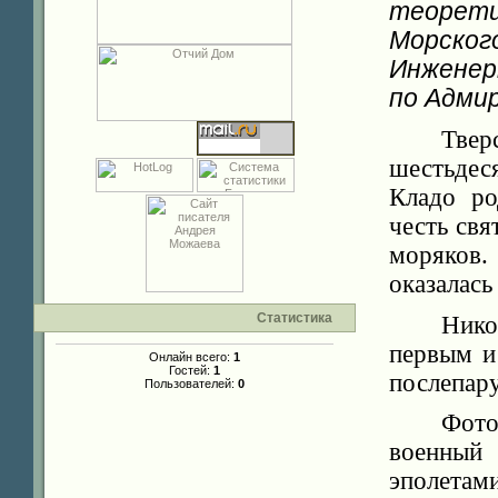
теорети
Морског
Инженерн
по Адми
Твер
шестьдес
Кладо ро
честь св
моряков.
оказалась
Статистика
Нико
первым и
Онлайн всего:
1
Гостей:
1
послепару
Пользователей:
0
Фото
военный
эполета