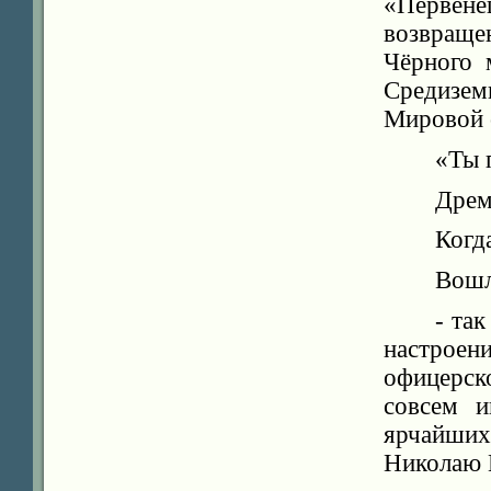
«Перве
возвращ
Чёрного 
Средизем
Мировой 
«Ты 
Дрем
Когд
Вошл
- та
настроен
офицерск
совсем и
ярчайших
Николаю 