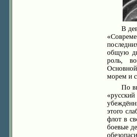
В де
«Соврем
последни
общую ди
роль, в
Основной
морем и с
По в
«русский
убеждённ
этого сла
флот в с
боевые де
обезопа