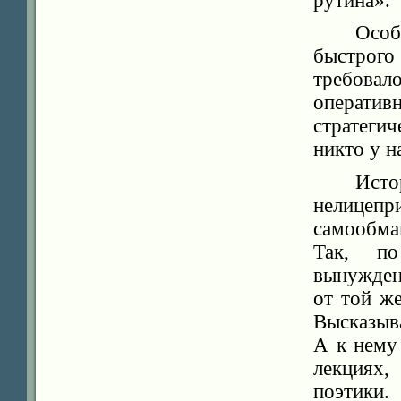
рутина».
Особ
быстрого
требова
операти
стратеги
никто у н
Ист
нелицеп
самообма
Так, по
вынужден
от той ж
Высказыв
А к нему
лекциях
поэтики