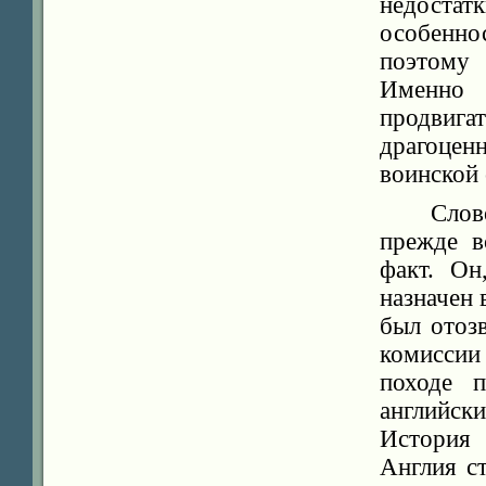
недостат
особенно
поэтому 
Именно 
продвига
драгоцен
воинской
Слов
прежде в
факт. Он
назначен 
был отоз
комиссии
походе 
английск
История 
Англия с