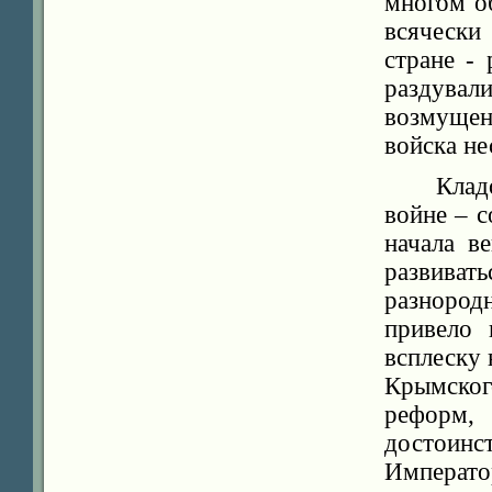
многом о
всячески
стране -
раздува
возмущен
войска не
Клад
войне – с
начала в
развива
разнород
привело 
всплеску 
Крымско
реформ,
достоин
Императ