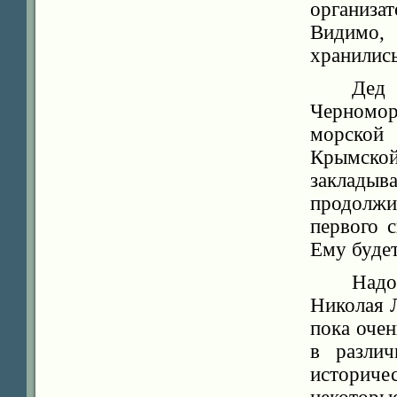
организат
Видимо,
хранились
Дед
Черномор
морской 
Крымской
закладыв
продолж
первого 
Ему будет
Надо
Николая Л
пока оче
в различ
историч