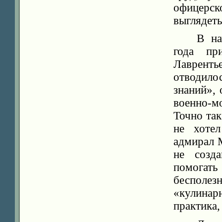
офицерс
выглядет
В на
года пр
Лавренть
отводил
знаний»,
военно-м
Точно так
не хотел
адмирал 
не созда
помогат
бесполез
«кулина
практика,