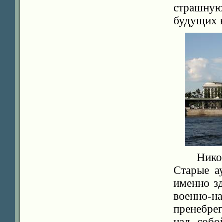
страшную
будущих в
Нико
Старые а
именно з
военно-
пренебре
над собо