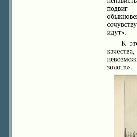
ненавист
подвиг 
обыкнове
сочувству
идут».
К эт
качества
невозмож
золота».