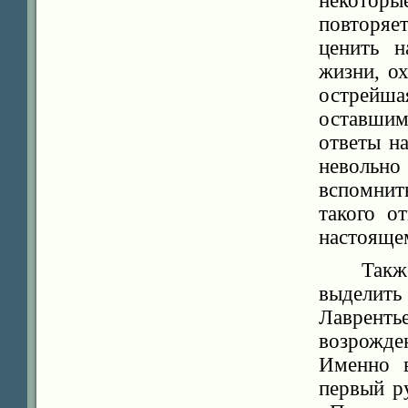
некоторы
повторяе
ценить н
жизни, о
острейш
оставшим
ответы н
невольн
вспомнит
такого о
настояще
Такж
выделит
Лаврент
возрожд
Именно 
первый р