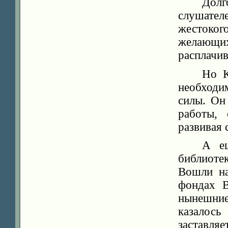
Долг
слушате
жестоког
желающи
расплачив
Но К
необходи
силы. Он
работы,
развивая 
А ещ
библиоте
Вошли на
фондах В
нынешни
казалос
заставляе