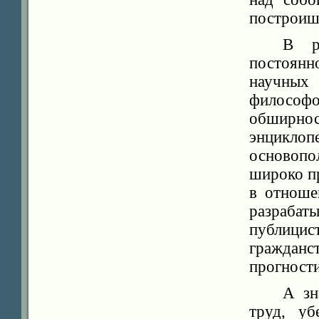
построиш
В р
постоянн
научных
философо
обширн
энциклоп
основопо
широко пр
в отноше
разрабат
публиц
гражданс
прогности
А зн
труд, у