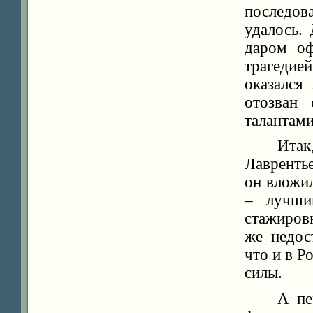
последов
удалось.
даром оф
трагедие
оказался
отозван 
талантами
Итак
Лаврентье
он вложил
– лучши
стажиров
же недос
что и в Р
силы.
А пе