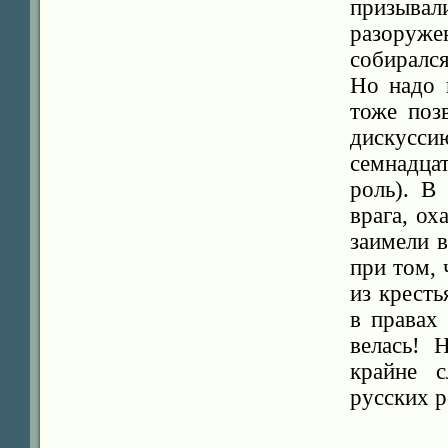
призывал
разоруже
собирался
Но надо 
тоже поз
дискусси
семнадц
роль). В
врага, о
заимели 
при том, 
из кресть
в правах
велась! 
крайне с
русских 