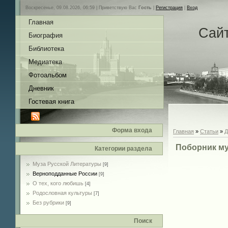
Воскресенье, 09.08.2026, 06:59 |
Приветствую Вас
Гость
|
Регистрация
|
Вход
Главная
Сай
Биография
Библиотека
Медиатека
Фотоальбом
Дневник
Гостевая книга
Форма входа
Главная
»
Статьи
»
Д
Поборник му
Категории раздела
Муза Русской Литературы
[9]
Верноподданные России
[9]
О тех, кого любишь
[4]
Родословная культуры
[7]
Без рубрики
[9]
Поиск