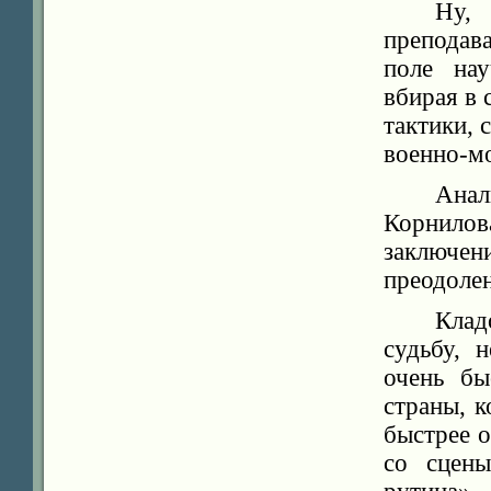
Ну,
преподав
поле нау
вбирая в 
тактики, 
военно-мо
Ана
Корнилов
заключе
преодолен
Клад
судьбу, 
очень бы
страны, 
быстрее о
со сцены