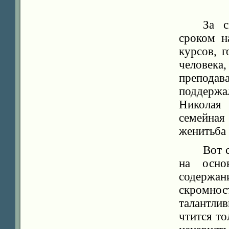
За с
сроком н
курсов, 
человек
препода
поддержа
Николая 
семейная
женитьба 
Вот 
на осно
содержан
скромност
талантли
чтится то