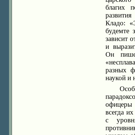
благих п
развития
Кладо: «
будемте 
зависит о
и вырази
Он пише
«несплав
разных ф
наукой и
Особ
парадокс
офицеры 
всегда их
с уровн
противни