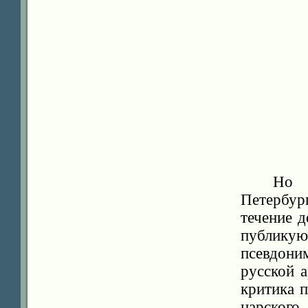
Но 
Петербур
течение д
публикую
псевдони
русской 
критика 
царского