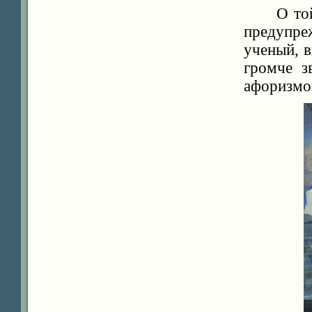
О то
предупр
ученый, 
громче з
афоризмом