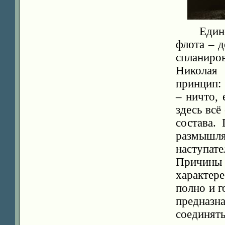
Един
флота – 
спланиро
Николая
принцип:
– ничто, 
здесь всё
состава.
размышл
наступа
Причины
характер
полно и г
предназ
соединят