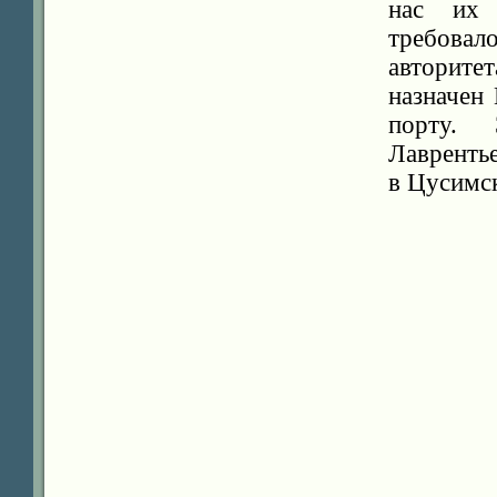
нас их 
требовал
авторите
назначен
порту.
Лавренть
в Цусимс