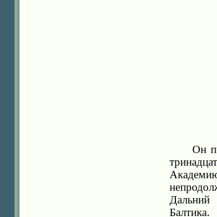
Он п
тринадца
Академ
непродол
Дальний
Балтика