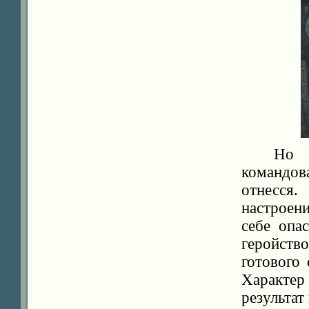
Но 
командо
отнесся.
настроен
себе опа
геройство
готового
Характер
результат