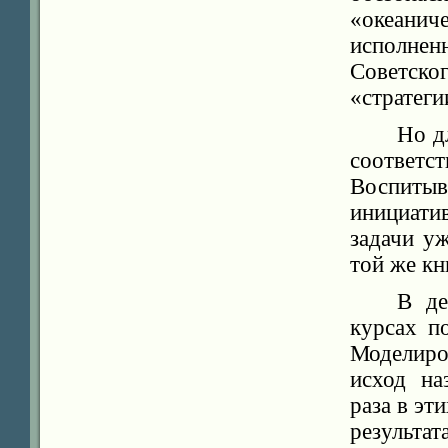
«океанич
исполнен
Советско
«стратеги
Но д
соответст
Воспитыв
инициати
задачи у
той же кн
В де
курсах п
Моделиро
исход на
раза в эт
результа