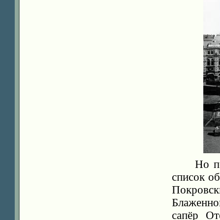
Но п
список о
Покровск
Блаженно
сапёр От