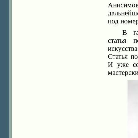
Анисимов
дальнейш
под номе
В га
статья п
искусства
Статья п
И уже со
мастерски