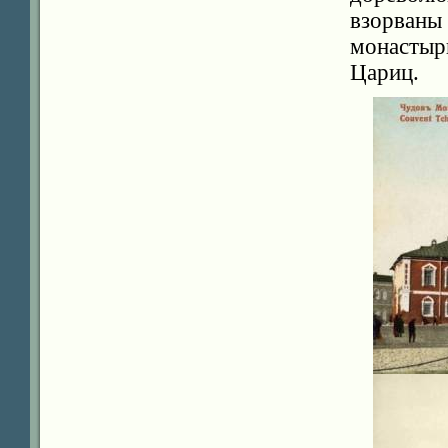
взорван
монастыр
Цариц.