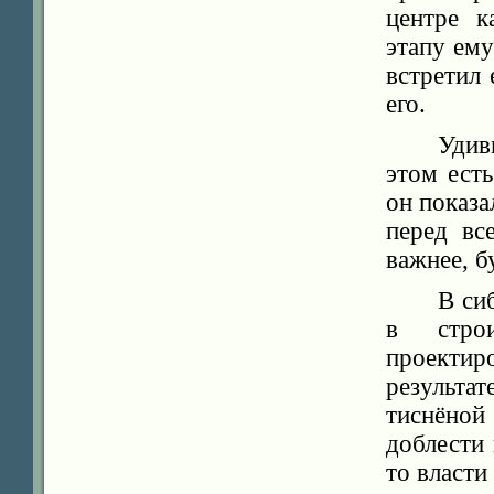
центре к
этапу ему
встретил
его.
Удив
этом есть
он показа
перед вс
важнее, 
В си
в строи
проектир
результат
тиснёной
доблести 
то власти