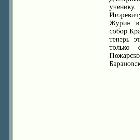
ученику
Игореви
Журин в 
собор Кр
теперь э
только 
Пожарск
Барановск