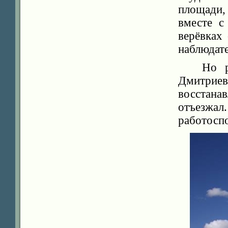
площади,
вместе с
верёвках
наблюдате
Но р
Дмитриев
восстан
отъез
работосп