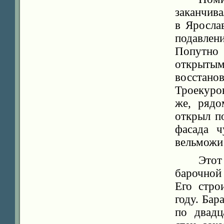
заканчив
в Яросла
подавлен
Попутно
открыты
восстан
Троекуро
же, рядо
открыл п
фасада ч
вельможи
Этот
барочной
Его стро
году. Бар
по двадц