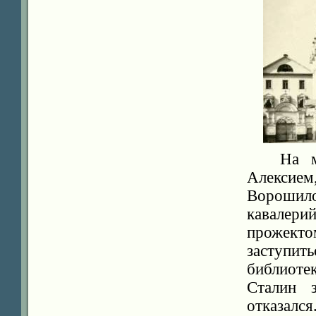
На м
Алексием
Ворошило
кавалери
прожект
заступи
библиот
Сталин 
отказался