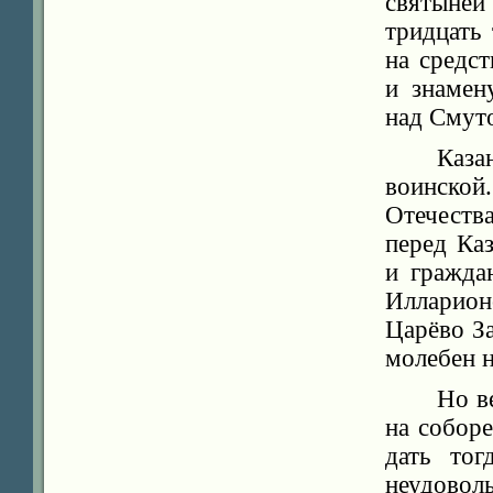
святыней
тридцать
на средс
и знамен
над Смут
Каз
воинской.
Отечества
перед Ка
и гражда
Илларион
Царёво З
молебен н
Но в
на соборе
дать тог
неудовол