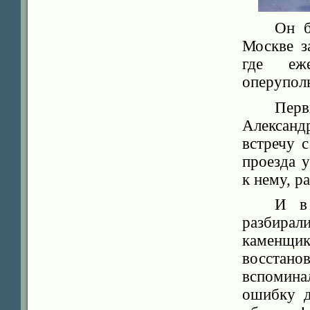
Он б
Москве з
где еж
оперупол
Перв
Алексан
встречу 
проезда 
к нему, р
И в
разбирали
каменщ
восстано
вспомина
ошибку д