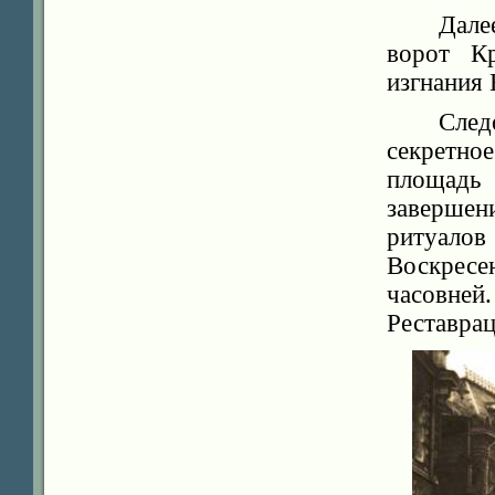
Дале
ворот К
изгнания 
Сле
секретн
площадь 
завершен
ритуало
Воскрес
часовн
Реставра