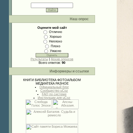
Наш опрос
Оцените мой сайт
Отлично
Хорошо
Неплохо
Плохо
Ужасно
Результаты
|
Архив опросов
Всего ответов:
90
Информеры и ссылки
КНИГИ
БИБЛИОТЕКА
ФОТОАЛЬБОМ
МЕДИАТЕКА
РАЗНОЕ
Официальный блог
Сообщество uCoz
FAQ по системе
Инструкции для uCoz