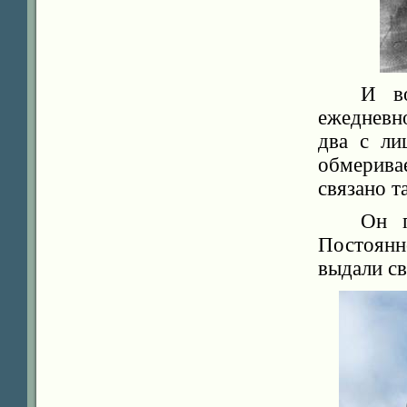
И в
ежедневн
два с ли
обмерива
связано т
Он п
Постоян
выдали св