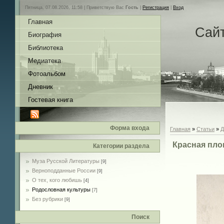
Пятница, 07.08.2026, 11:58 |
Приветствую Вас
Гость
|
Регистрация
|
Вход
Главная
Сай
Биография
Библиотека
Медиатека
Фотоальбом
Дневник
Гостевая книга
Форма входа
Главная
»
Статьи
»
Д
Красная пло
Категории раздела
Муза Русской Литературы
[9]
Верноподданные России
[9]
О тех, кого любишь
[4]
Родословная культуры
[7]
Без рубрики
[9]
Поиск