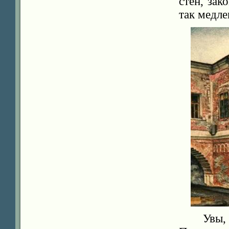
стен, зак
так медле
Увы,