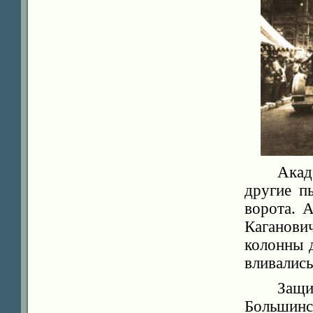
Акад
другие п
ворота. 
Каганови
колонны 
вливалис
Защи
Большинс