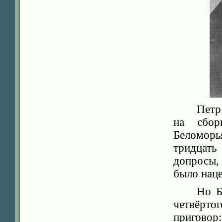
Петр
на сбор
Беломор
тридцать
допросы,
было наце
Но Б
четвёрто
приговор: