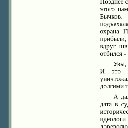
Позднее с
этого па
Бычков.
подъехал
охрана Г
прибыли,
вдруг шв
отбился -
Увы,
И это д
уничтожа
долгими т
А да
дата в с
историч
идеолог
дореволю