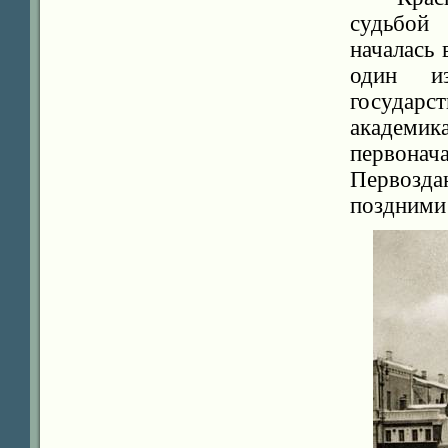
судьбой
началась 
один из
государ
академи
первона
Первозд
поздними