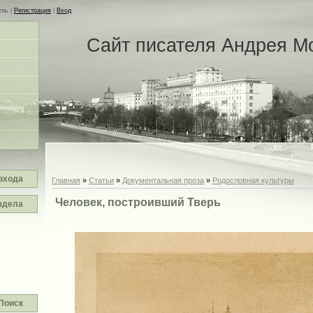
сть
|
Регистрация
|
Вход
Сайт писателя Андрея М
входа
Главная
»
Статьи
»
Документальная проза
»
Родословная культуры
Человек, построивший Тверь
здела
Поиск