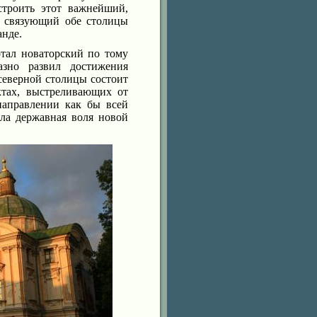
строить этот важнейший,
 связующий обе столицы
анде.
тал новаторский по тому
зно развил достижения
северной столицы состоит
ктах, выстреливающих от
направлении как бы всей
ла державная воля новой