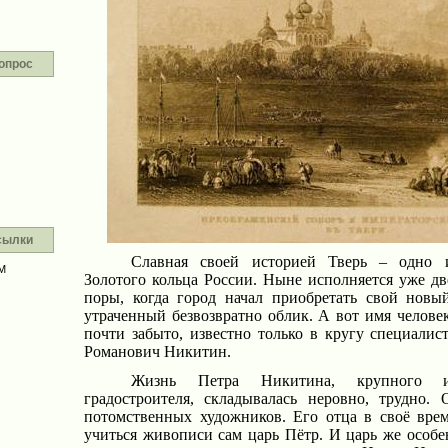
опрос
сылки
Славная своей историей Тверь – одно 
М
Золотого кольца России. Ныне исполняется уже две
поры, когда город начал приобретать свой нов
утраченный безвозвратно облик. А вот имя человек
почти забыто, известно только в кругу специалис
Романович Никитин.
Жизнь Петра Никитина, крупного и 
градостроителя, складывалась неровно, трудно.
потомственных художников. Его отца в своё вре
учиться живописи сам царь Пётр. И царь же особ