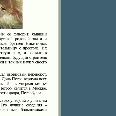
ны её фаворит, бывший
усской родовой знати и
иков братьев Никитиных
ительницу с престола. Их
еступникам, и сослали в
бенком, будущий строитель
и и точных наук у своего
шёл дворцовый переворот.
. Дочь Петра вернула всех
ы. Иван, «первая кисть»
Петром селится в Москве.
сти двора, Петербурга.
свою учёбу. Его учителем
 Его лучшие создания –
тоженные большевиками