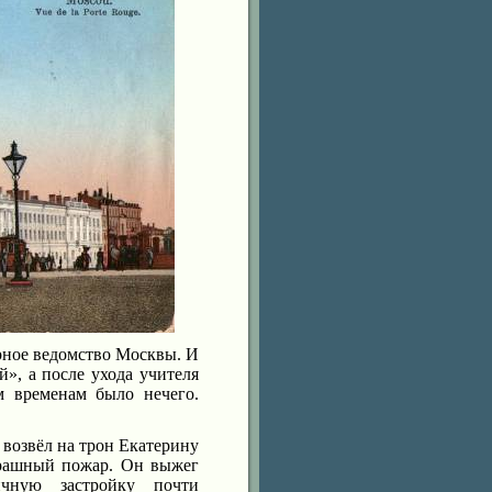
урное ведомство Москвы. И
», а после ухода учителя
м временам было нечего.
возвёл на трон Екатерину
трашный пожар. Он выжег
ичную застройку почти