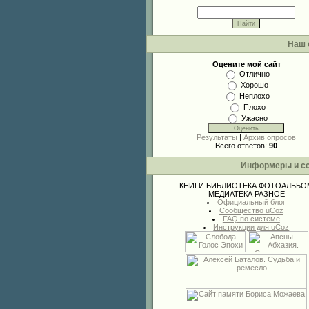
Наш 
Оцените мой сайт
Отлично
Хорошо
Неплохо
Плохо
Ужасно
Результаты
|
Архив опросов
Всего ответов:
90
Информеры и с
КНИГИ
БИБЛИОТЕКА
ФОТОАЛЬБО
МЕДИАТЕКА
РАЗНОЕ
Официальный блог
Сообщество uCoz
FAQ по системе
Инструкции для uCoz