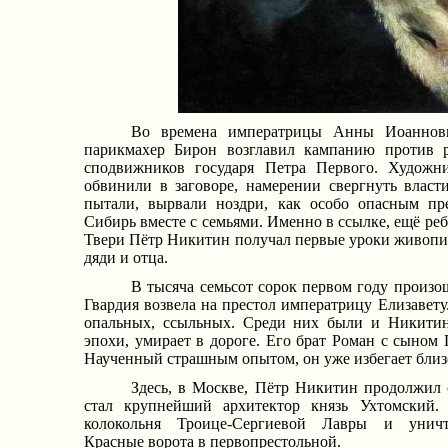
Во времена императрицы Анны Иоаннов
парикмахер Бирон возглавил кампанию против р
сподвижников государя Петра Первого. Художн
обвинили в заговоре, намерении свергнуть власт
пытали, вырвали ноздри, как особо опасным пр
Сибирь вместе с семьями. Именно в ссылке, ещё ре
Твери Пётр Никитин получал первые уроки живопис
дяди и отца.
В тысяча семьсот сорок первом году произо
Гвардия возвела на престол императрицу Елизавету
опальных, ссыльных. Среди них были и Никитин
эпохи, умирает в дороге. Его брат Роман с сыном 
Наученный страшным опытом, он уже избегает близо
Здесь, в Москве, Пётр Никитин продолжил 
стал крупнейший архитектор князь Ухтомский.
колокольня Троице-Сергиевой Лавры и унич
Красные ворота в первопрестольной.