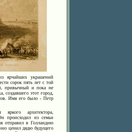
из ярчайших украшений
сти сорок пять лет с той
ый, привычный и пока не
а, создавшего этот город,
тов. Имя его было - Петр
яркого архитектора,
 Он происходил из семьи
мя отправил в Голландию
енно ценил дядю будущего