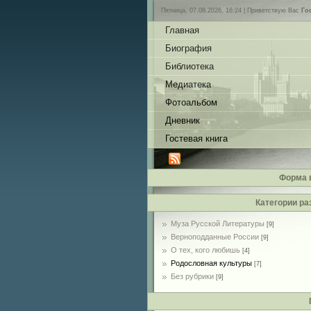
Пятница, 07.08.2026, 16:24 |
Приветствую Вас
Го
Главная
Биография
Библиотека
Медиатека
Фотоальбом
Дневник
Гостевая книга
Форма 
Категории ра
Муза Русской Литературы
[9]
Верноподданные России
[9]
О тех, кого любишь
[4]
Родословная культуры
[7]
Без рубрики
[9]