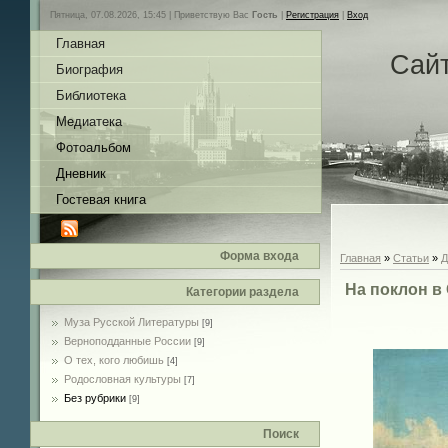
Пятница, 07.08.2026, 15:45 |
Приветствую Вас
Гость
|
Регистрация
|
Вход
Главная
Сай
Биография
Библиотека
Медиатека
Фотоальбом
Дневник
Гостевая книга
Форма входа
Главная
»
Статьи
»
Д
На поклон в
Категории раздела
Муза Русской Литературы
[9]
Верноподданные России
[9]
О тех, кого любишь
[4]
Родословная культуры
[7]
Без рубрики
[9]
Поиск