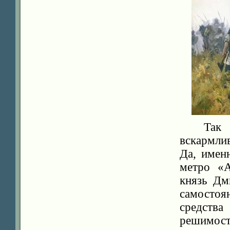
Так 
вскармли
Да, имен
метро «А
князь Дм
самосто
средства
решимост