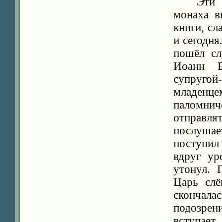
Эти 
монаха в
книги, сл
и сегодня
пошёл сл
Иоанн В
супруго
младенц
паломнич
отправлят
послушае
поступил 
вдруг ур
утонул. 
Царь слё
скончала
подозрен
вступает