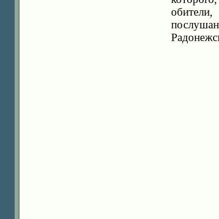
обители
послуша
Радонежс