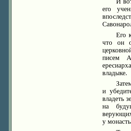
И во
его уче
впослед
Савонаро
Его 
что он о
церковной
писем А
ересиарха
владыке.
Зате
и убедит
владеть з
на буду
верующих,
у монасты