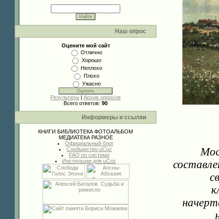
Наш опрос
Оцените мой сайт
Отлично
Хорошо
Неплохо
Плохо
Ужасно
Результаты
|
Архив опросов
Всего ответов:
90
Информеры и ссылки
КНИГИ
БИБЛИОТЕКА
ФОТОАЛЬБОМ
МЕДИАТЕКА
РАЗНОЕ
Официальный блог
Мос
Сообщество uCoz
FAQ по системе
Инструкции для uCoz
составле
с
к
начерт