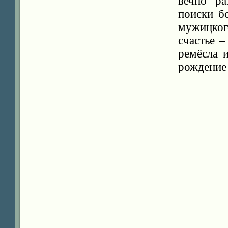
вечно р
поиски б
мужицког
счастье 
ремёсла 
рождение