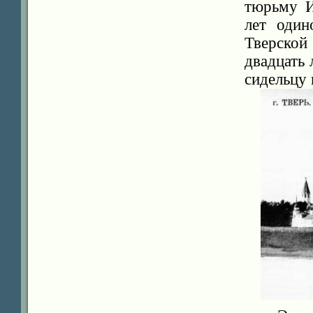
тюрьму И
лет один
Тверско
двадцать 
сидельцу 