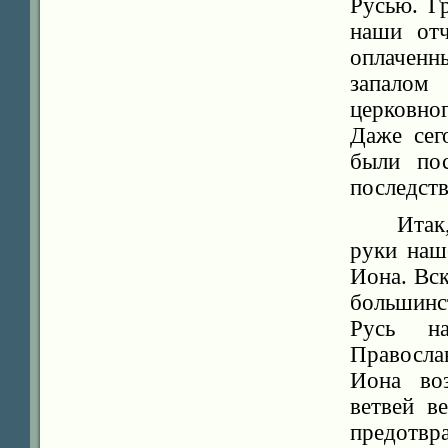
Русью. Г
наши отч
оплачен
запалом
церковно
Даже сег
были пос
последств
Итак
руки наш
Иона. Вск
большинс
Русь на
Правосла
Иона во
ветвей в
предотв