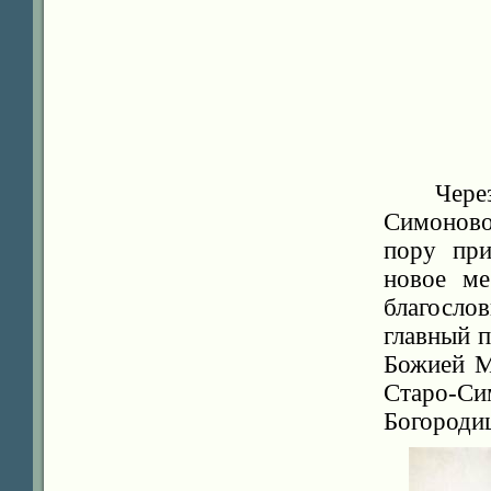
Чере
Симоново
пору при
новое ме
благосло
главный п
Божией М
Старо-
Богороди