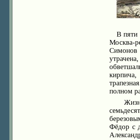
В
пяти
Москва-
Симонов 
утрачена
обветша
кирпича,
трапезная
полном р
Жизн
семьдес
березовы
Фёдор с 
Алексан