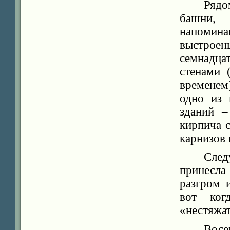
Рядо
башни, 
напомин
выстрое
семнадца
стенами 
временем
одно из 
зданий –
кирпича 
карнизов 
След
принесла
разгром 
вот ког
«нестяжа
Восе