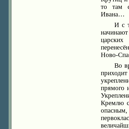
то там с
Ивана…
И с 
начинаю
царских
перенесён
Ново-Спа
Во в
приходи
укреплен
прямого 
Укреплен
Кремлю с
опасным
первокл
величайш