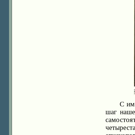
С им
шаг наше
самосто
четырес