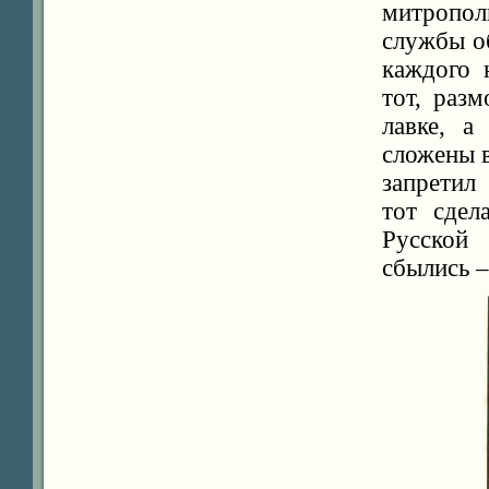
митропо
службы об
каждого 
тот, раз
лавке, а
сложены 
запретил
тот сдел
Русской
сбылись 