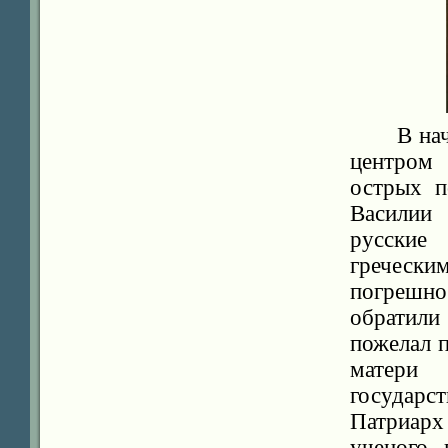
В на
центром
острых п
Василии 
русские
греческ
погрешн
обратили
пожелал п
матери
государс
Патриарх
ученого 