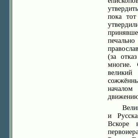
епископ
утвердит
пока тот
утвердил
принявше
печальн
православ
(за отка
многие.
великий
сожжённы
началом 
движению
Вели
и Русска
Вскоре 
первоиер