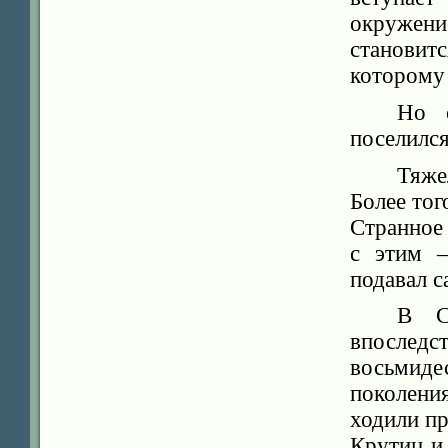
окружен
станови
которому 
Но 
поселился
Тяже
Более тог
Странное 
с этим –
подавал с
В С
впоследс
восьмиде
поколени
ходили пр
Крутиц и