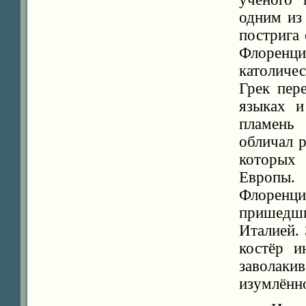
одним из
пострига 
Флоренци
католиче
Грек пер
языках и
пламень 
обличал р
которых
Европы.
Флоренц
пришедш
Италией.
костёр и
заволакив
изумлённо