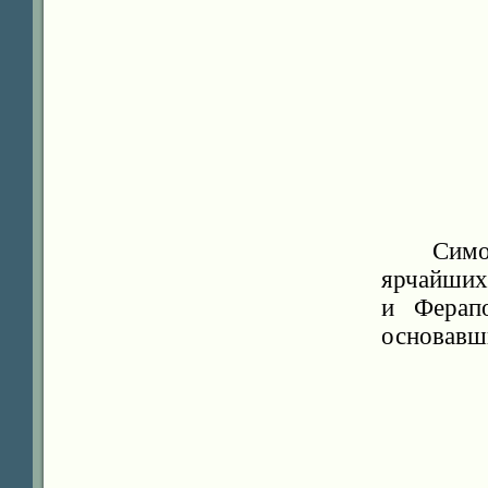
Симо
ярчайших
и Ферап
основавши