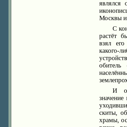
являлся 
иконопис
Москвы и
С ко
растёт б
взял его
какого-
устройст
обитель
населё
землепрох
И о
значение 
уходивши
скиты, о
храмы, о