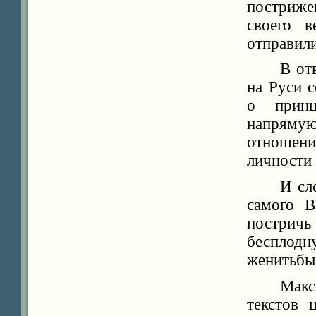
постриже
своего в
отправил
В от
на Руси 
о принц
напряму
отношен
личности 
И сл
самого В
постричь
бесплод
женитьбы
Мак
текстов 