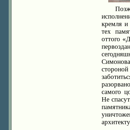
Позж
исполнен
кремля и
тех памя
оттого «
первозда
сегодняш
Симонов
стороно
заботить
разорва
самого ц
Не спасу
памятник
уничтож
архитекту