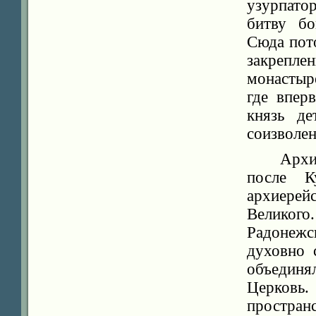
узурпато
битву бо
Сюда пото
закрепле
монастыр
где впер
князь де
соизволен
Архи
после К
архиерей
Великого
Радонежс
духовно 
объединя
Церковь.
простран