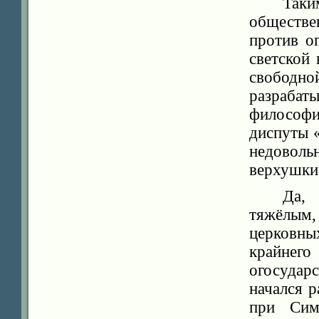
Так
обществе
против о
светской
свободн
разрабаты
философи
диспуты 
недовол
верхушки
Да, 
тяжёлым
церковны
крайнего
огосуда
начался 
при Сим