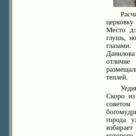
Расч
церковку
Место дл
глушь, н
глазами
Данилова
отличие
размещали
теплей.
Уеди
Скоро из
советом
богомудры
города 
избирает
которого