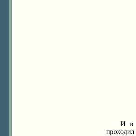
И в 
проходил