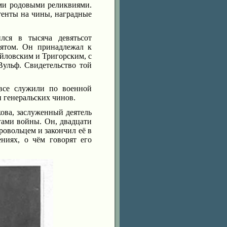
ми родовыми реликвиями.
тенты на чины, наградные
лся в тысяча девятьсот
пятом. Он принадлежал к
айловским и Тригорским, с
ульф. Свидетельство той
все служили по военной
и генеральских чинов.
ова, заслуженный деятель
гами войны. Он, двадцати
ровольцем и закончил её в
ниях, о чём говорят его