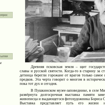
опрос
сылки
М
Древняя псковская земля – щит государст
славы и русской святости. Когда-то в старину за с
детинца берегли горожане от врагов только самое
предков. Эта черта говорит о многом в историческ
пока тот дух и сегодня.
В Пушкинском музее-заповеднике, в селе М
развёрнута долгосрочная выставка памяти замеч
живописца и выдающегося фотохудожника Бориса С
Выставка представляет путь его жизни 