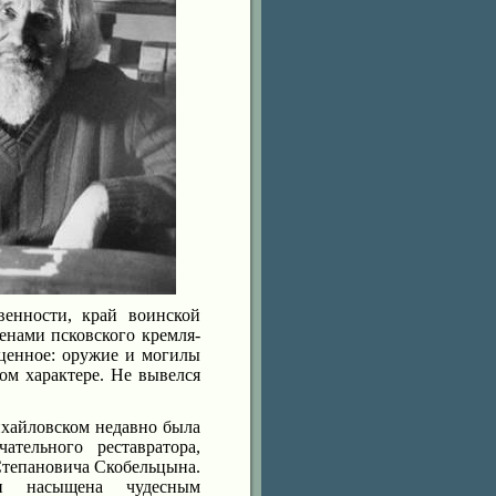
венности, край воинской
тенами псковского кремля-
 ценное: оружие и могилы
ом характере. Не вывелся
ихайловском недавно была
ательного реставратора,
тепановича Скобельцына.
и насыщена чудесным