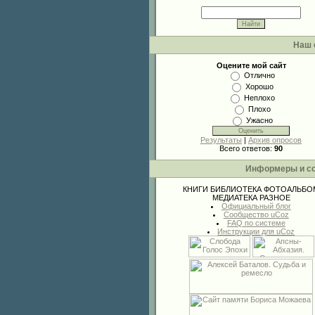
Наш 
Оцените мой сайт
Отлично
Хорошо
Неплохо
Плохо
Ужасно
Результаты
|
Архив опросов
Всего ответов:
90
Информеры и с
КНИГИ
БИБЛИОТЕКА
ФОТОАЛЬБО
МЕДИАТЕКА
РАЗНОЕ
Официальный блог
Сообщество uCoz
FAQ по системе
Инструкции для uCoz