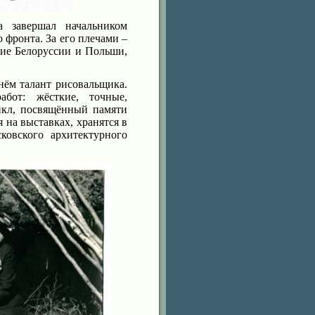
а завершал начальником
 фронта. За его плечами –
ние Белоруссии и Польши,
 нём талант рисовальщика.
бот: жёсткие, точные,
икл, посвящённый памяти
на выставках, хранятся в
ковского архитектурного