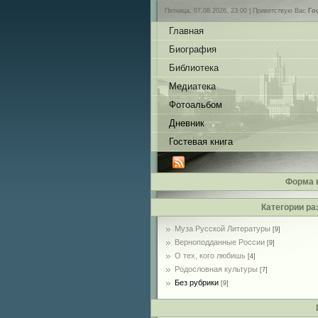
Пятница, 07.08.2026, 23:00 |
Приветствую Вас
Го
Главная
Биография
Библиотека
Медиатека
Фотоальбом
Дневник
Гостевая книга
Форма 
Категории ра
Муза Русской Литературы
[9]
Верноподданные России
[9]
О тех, кого любишь
[4]
Родословная культуры
[7]
Без рубрики
[9]