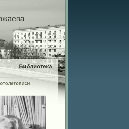
ожаева
Библиотека
фотолетописи