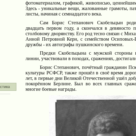
фотоматериалом, графикой, живописью, ценнейши
Здесь - уникальные вещи, жалованные грамоты, па
листы, начиная с семнадцатого века.
Сам Борис Степанович Скобельцын роди
двадцать первом году, а скончался в девяносто 
столбовому дворянству. Его род тесно связан с Мих
Анной Петровной Керн, с семейством Осиповых-В
дружбы - их автографы пушкинского времени.
Предки Скобельцына с мужской стороны 
линии, участвовали в походах, сражениях, достигал
Борис Степанович, почётный гражданин Пск
культуры РСФСР, также прошёл в своё время доро
лет, в первые дни Великой Отечественной ушёл доб
покорённом Берлине. Был во всех главных сраже
стика
многие боевые награды.