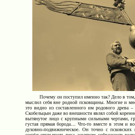
Почему он поступил именно так? Дело в том
мыслил себя вне родной псковщины. Многие и мно
это видно из составленного им родового древа –
Скобельцын даже во внешности являл собой коренн
вытянутое лицо с крупными сильными чертами, гр
густая прямая борода… Что-то вместе в этом и вои
духовно-подвижническое. Он точно с псковских 
сошёл: открытость лика, аскетизм, собранность воли