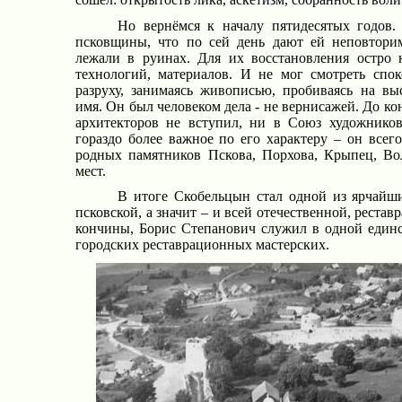
Но вернёмся к началу пятидесятых годов
псковщины, что по сей день дают ей неповторим
лежали в руинах. Для их восстановления остро н
технологий, материалов. И не мог смотреть спо
разруху, занимаясь живописью, пробиваясь на вы
имя. Он был человеком дела - не вернисажей. До к
архитекторов не вступил, ни в Союз художников
гораздо более важное по его характеру – он всег
родных памятников Пскова, Порхова, Крыпец, В
мест.
В итоге Скобельцын стал одной из ярчайши
псковской, а значит – и всей отечественной, рестав
кончины, Борис Степанович служил в одной единс
городских реставрационных мастерских.