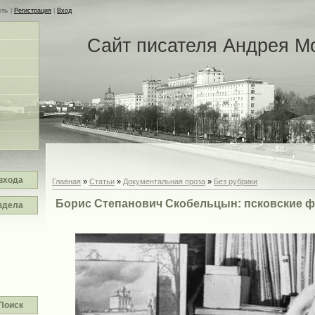
сть
|
Регистрация
|
Вход
Сайт писателя Андрея М
входа
Главная
»
Статьи
»
Документальная проза
»
Без рубрики
Борис Степанович Скобельцын: псковские 
здела
Поиск