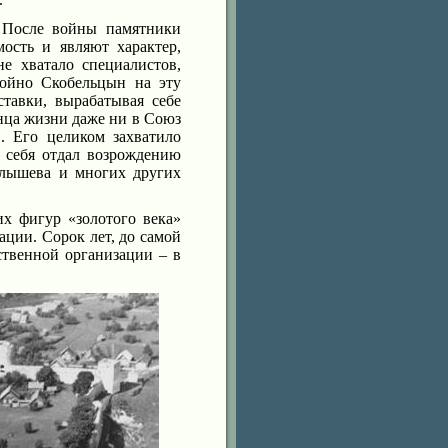
. После войны памятники
ость и являют характер,
е хватало специалистов,
койно Скобельцын на эту
ставки, вырабатывая себе
онца жизни даже ни в Союз
. Его целиком захватило
о себя отдал возрождению
олышева и многих других
х фигур «золотого века»
рации. Сорок лет, до самой
твенной организации – в