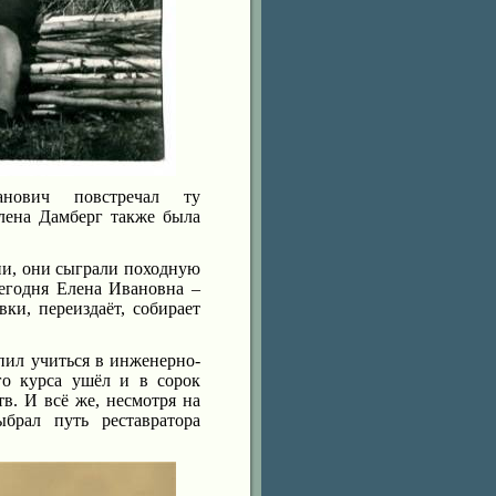
нович повстречал ту
лена Дамберг также была
ии, они сыграли походную
Сегодня Елена Ивановна –
ки, переиздаёт, собирает
ил учиться в инженерно-
го курса ушёл и в сорок
в. И всё же, несмотря на
брал путь реставратора