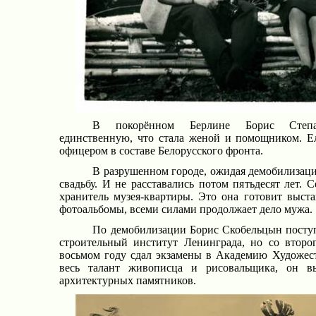
В покорённом Берлине Борис Степа
единственную, что стала женой и помощником. Е
офицером в составе Белорусского фронта.
В разрушенном городе, ожидая демобилизац
свадьбу. И не расставались потом пятьдесят лет. 
хранитель музея-квартиры. Это она готовит выстав
фотоальбомы, всеми силами продолжает дело мужа.
По демобилизации Борис Скобельцын поступ
строительный институт Ленинграда, но со второ
восьмом году сдал экзамены в Академию Художест
весь талант живописца и рисовальщика, он вы
архитектурных памятников.