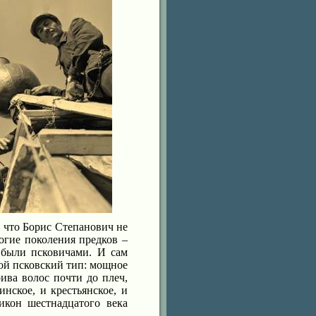
, что Борис Степанович не
гие поколения предков –
 были псковичами. И сам
ой псковский тип: мощное
ива волос почти до плеч,
нское, и крестьянское, и
икон шестнадцатого века
.