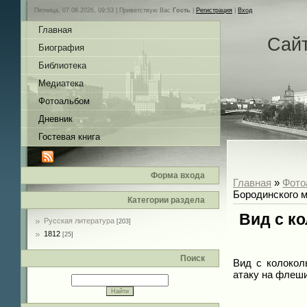
Пятница, 07.08.2026, 09:53 |
Приветствую Вас
Гость
|
Регистрация
|
Вход
Главная
Сай
Биография
Библиотека
Медиатека
Фотоальбом
Дневник
Гостевая книга
Форма входа
Главная
»
Фото
Бородинского м
Категории раздела
Вид с к
Русская литература
[203]
1812
[25]
Поиск
Вид с колокол
атаку на флеши