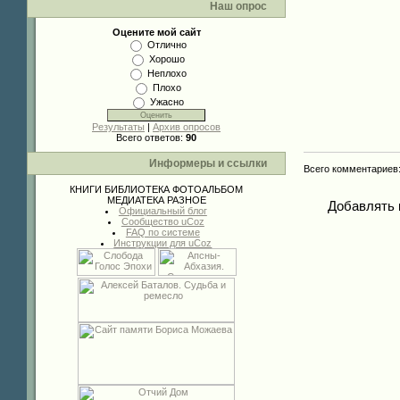
Наш опрос
Оцените мой сайт
Отлично
Хорошо
Неплохо
Плохо
Ужасно
Результаты
|
Архив опросов
Всего ответов:
90
Информеры и ссылки
Всего комментариев
КНИГИ
БИБЛИОТЕКА
ФОТОАЛЬБОМ
МЕДИАТЕКА
РАЗНОЕ
Добавлять 
Официальный блог
Сообщество uCoz
FAQ по системе
Инструкции для uCoz