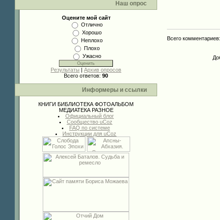
Наш опрос
Оцените мой сайт
Отлично
Хорошо
Всего комментариев
Неплохо
Плохо
Ужасно
До
Результаты
|
Архив опросов
Всего ответов:
90
Информеры и ссылки
КНИГИ
БИБЛИОТЕКА
ФОТОАЛЬБОМ
МЕДИАТЕКА
РАЗНОЕ
Официальный блог
Сообщество uCoz
FAQ по системе
Инструкции для uCoz