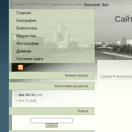
Пятница, 07.08.2026, 07:57 |
Приветствую Вас
Гость
|
Регистрация
|
Вход
Главная
Сай
Биография
Библиотека
Медиатека
Фотоальбом
Дневник
Гостевая книга
Форма входа
Главная
»
Фотоальб
Категории раздела
Век XIX-ХХ
[475]
Век ХХ
[129]
Поиск