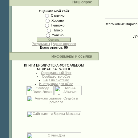
Наш опрос
Оцените мой сайт
Отлично
Хорошо
Всего комментариев
Неплохо
Плохо
Ужасно
До
Результаты
|
Архив опросов
Всего ответов:
90
Информеры и ссылки
КНИГИ
БИБЛИОТЕКА
ФОТОАЛЬБОМ
МЕДИАТЕКА
РАЗНОЕ
Официальный блог
Сообщество uCoz
FAQ по системе
Инструкции для uCoz