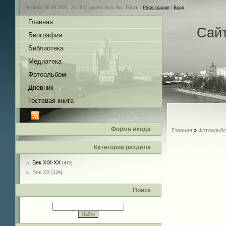
Четверг, 06.08.2026, 23:29 |
Приветствую Вас
Гость
|
Регистрация
|
Вход
Главная
Сай
Биография
Библиотека
Медиатека
Фотоальбом
Дневник
Гостевая книга
Форма входа
Главная
»
Фотоальб
Категории раздела
Век XIX-ХХ
[475]
Век ХХ
[129]
Поиск