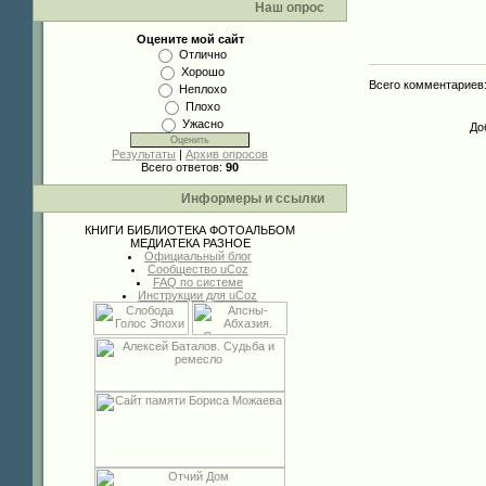
Наш опрос
Оцените мой сайт
Отлично
Хорошо
Всего комментариев
Неплохо
Плохо
Ужасно
До
Результаты
|
Архив опросов
Всего ответов:
90
Информеры и ссылки
КНИГИ
БИБЛИОТЕКА
ФОТОАЛЬБОМ
МЕДИАТЕКА
РАЗНОЕ
Официальный блог
Сообщество uCoz
FAQ по системе
Инструкции для uCoz