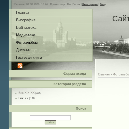
Пятница, 07.08.2026, 10:26 |
Приветствую Вас
Гость
|
Регистрация
|
Вход
Главная
Сай
Биография
Библиотека
Медиатека
Фотоальбом
Дневник
Гостевая книга
Форма входа
Главная
»
Фотоальб
Категории раздела
Век XIX-ХХ
[475]
Век ХХ
[129]
Поиск