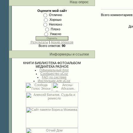
Наш опрос
Оцените мой сайт
Всего комментариев
Отлично
Хорошо
Неплохо
До
Плохо
Ужасно
Результаты
|
Архив опросов
Всего ответов:
90
Информеры и ссылки
КНИГИ
БИБЛИОТЕКА
ФОТОАЛЬБОМ
МЕДИАТЕКА
РАЗНОЕ
Официальный блог
Сообщество uCoz
FAQ по системе
Инструкции для uCoz