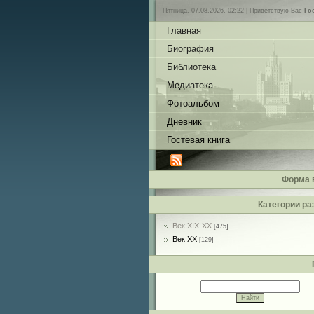
Пятница, 07.08.2026, 02:22 |
Приветствую Вас
Го
Главная
Биография
Библиотека
Медиатека
Фотоальбом
Дневник
Гостевая книга
Форма 
Категории ра
Век XIX-ХХ
[475]
Век ХХ
[129]