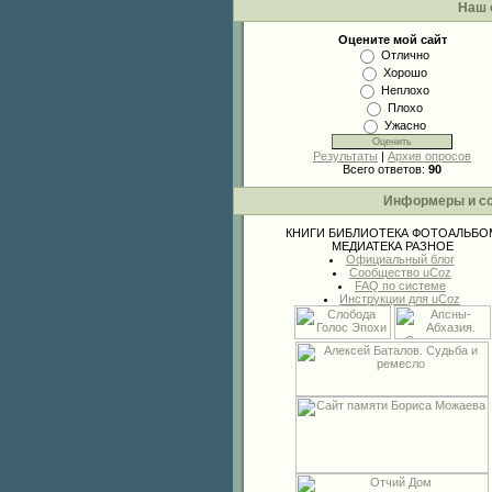
Наш 
Оцените мой сайт
Отлично
Хорошо
Неплохо
Плохо
Ужасно
Результаты
|
Архив опросов
Всего ответов:
90
Информеры и с
КНИГИ
БИБЛИОТЕКА
ФОТОАЛЬБО
МЕДИАТЕКА
РАЗНОЕ
Официальный блог
Сообщество uCoz
FAQ по системе
Инструкции для uCoz