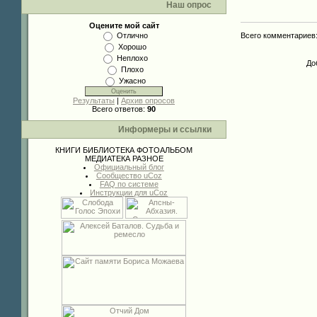
Наш опрос
Оцените мой сайт
Всего комментариев
Отлично
Хорошо
Неплохо
До
Плохо
Ужасно
Результаты
|
Архив опросов
Всего ответов:
90
Информеры и ссылки
КНИГИ
БИБЛИОТЕКА
ФОТОАЛЬБОМ
МЕДИАТЕКА
РАЗНОЕ
Официальный блог
Сообщество uCoz
FAQ по системе
Инструкции для uCoz