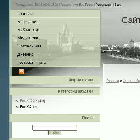
Понедельник, 10.08.2026, 13:52 |
Приветствую Вас
Гость
|
Регистрация
|
Вход
Главная
Сай
Биография
Библиотека
Медиатека
Фотоальбом
Дневник
Гостевая книга
Форма входа
Главная
»
Фотоальб
Категории раздела
Век XIX-ХХ
[475]
Век ХХ
[129]
Поиск