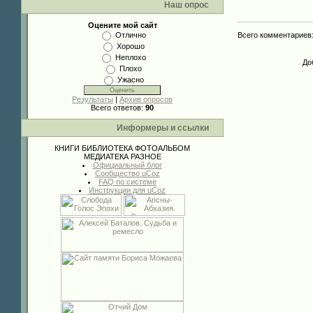
Наш опрос
Оцените мой сайт
Всего комментариев
Отлично
Хорошо
Неплохо
До
Плохо
Ужасно
Результаты
|
Архив опросов
Всего ответов:
90
Информеры и ссылки
КНИГИ
БИБЛИОТЕКА
ФОТОАЛЬБОМ
МЕДИАТЕКА
РАЗНОЕ
Официальный блог
Сообщество uCoz
FAQ по системе
Инструкции для uCoz