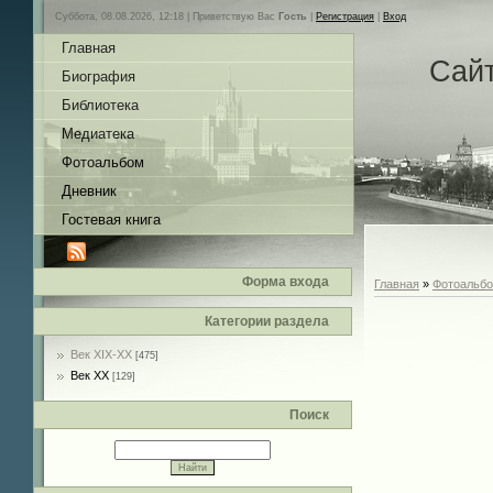
Суббота, 08.08.2026, 12:18 |
Приветствую Вас
Гость
|
Регистрация
|
Вход
Главная
Сай
Биография
Библиотека
Медиатека
Фотоальбом
Дневник
Гостевая книга
Форма входа
Главная
»
Фотоальб
Категории раздела
Век XIX-ХХ
[475]
Век ХХ
[129]
Поиск