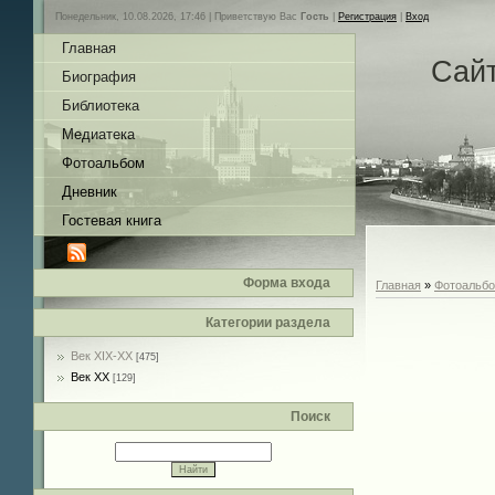
Понедельник, 10.08.2026, 17:46 |
Приветствую Вас
Гость
|
Регистрация
|
Вход
Главная
Сай
Биография
Библиотека
Медиатека
Фотоальбом
Дневник
Гостевая книга
Форма входа
Главная
»
Фотоальб
Категории раздела
Век XIX-ХХ
[475]
Век ХХ
[129]
Поиск