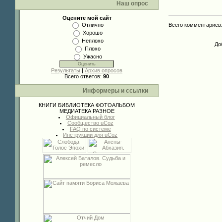
Наш опрос
Оцените мой сайт
Всего комментариев
Отлично
Хорошо
Неплохо
До
Плохо
Ужасно
Результаты
|
Архив опросов
Всего ответов:
90
Информеры и ссылки
КНИГИ
БИБЛИОТЕКА
ФОТОАЛЬБОМ
МЕДИАТЕКА
РАЗНОЕ
Официальный блог
Сообщество uCoz
FAQ по системе
Инструкции для uCoz