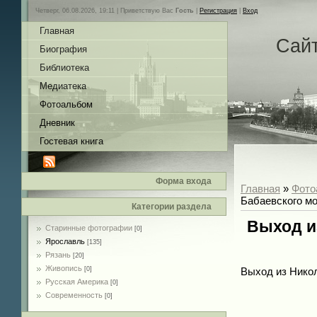
Четверг, 06.08.2026, 19:11 |
Приветствую Вас
Гость
|
Регистрация
|
Вход
Главная
Сай
Биография
Библиотека
Медиатека
Фотоальбом
Дневник
Гостевая книга
Форма входа
Главная
»
Фото
Бабаевского мо
Категории раздела
Выход и
Старинные фотографии
[0]
Ярославль
[135]
Рязань
[20]
Живопись
[0]
Выход из Никол
Русская Америка
[0]
Современность
[0]