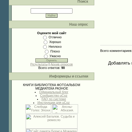
Поиск
Наш опрос
Оцените мой сайт
Отлично
Хорошо
Неплохо
Всего комментариев
Плохо
Ужасно
Добавлять 
Результаты
|
Архив опросов
Всего ответов:
90
Информеры и ссылки
КНИГИ
БИБЛИОТЕКА
ФОТОАЛЬБОМ
МЕДИАТЕКА
РАЗНОЕ
Официальный блог
Сообщество uCoz
FAQ по системе
Инструкции для uCoz