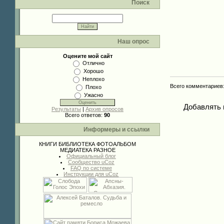
Поиск
Наш опрос
Оцените мой сайт
Отлично
Хорошо
Неплохо
Всего комментариев
Плохо
Ужасно
Добавлять 
Результаты
|
Архив опросов
Всего ответов:
90
Информеры и ссылки
КНИГИ
БИБЛИОТЕКА
ФОТОАЛЬБОМ
МЕДИАТЕКА
РАЗНОЕ
Официальный блог
Сообщество uCoz
FAQ по системе
Инструкции для uCoz