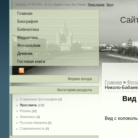
Пятница, 07.08.2026, 00:15 |
Приветствую Вас
Гость
|
Регистрация
|
Вход
Главная
Сай
Биография
Библиотека
Медиатека
Фотоальбом
Дневник
Гостевая книга
Форма входа
Главная
»
Фото
Николо-Бабаев
Категории раздела
Вид
Старинные фотографии
[0]
Ярославль
[135]
Рязань
[20]
Живопись
[0]
Вид с колоколь
Русская Америка
[0]
Современность
[0]