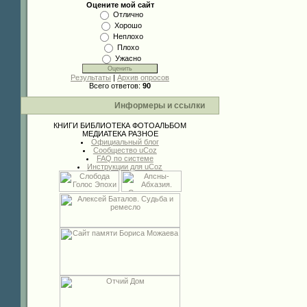
Оцените мой сайт
Отлично
Хорошо
Неплохо
Плохо
Ужасно
Результаты
|
Архив опросов
Всего ответов:
90
Информеры и ссылки
КНИГИ
БИБЛИОТЕКА
ФОТОАЛЬБОМ
МЕДИАТЕКА
РАЗНОЕ
Официальный блог
Сообщество uCoz
FAQ по системе
Инструкции для uCoz