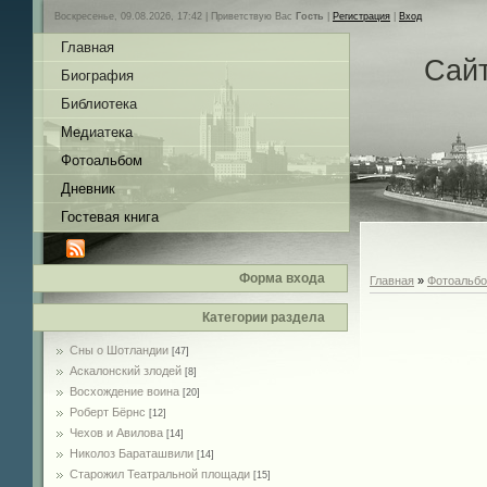
Воскресенье, 09.08.2026, 17:42 |
Приветствую Вас
Гость
|
Регистрация
|
Вход
Главная
Сай
Биография
Библиотека
Медиатека
Фотоальбом
Дневник
Гостевая книга
Форма входа
Главная
»
Фотоальб
Категории раздела
Сны о Шотландии
[47]
Аскалонский злодей
[8]
Восхождение воина
[20]
Роберт Бёрнс
[12]
Чехов и Авилова
[14]
Николоз Бараташвили
[14]
Cтарожил Театральной площади
[15]