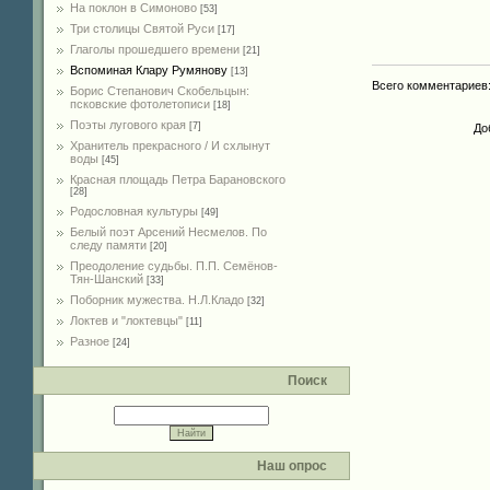
На поклон в Симоново
[53]
Три столицы Святой Руси
[17]
Глаголы прошедшего времени
[21]
Вспоминая Клару Румянову
[13]
Всего комментариев
Борис Степанович Скобельцын:
псковские фотолетописи
[18]
Поэты лугового края
[7]
До
Хранитель прекрасного / И схлынут
воды
[45]
Красная площадь Петра Барановского
[28]
Родословная культуры
[49]
Белый поэт Арсений Несмелов. По
следу памяти
[20]
Преодоление судьбы. П.П. Семёнов-
Тян-Шанский
[33]
Поборник мужества. Н.Л.Кладо
[32]
Локтев и "локтевцы"
[11]
Разное
[24]
Поиск
Наш опрос