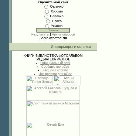
Оцените мой сайт
Отлично
Хорошо
Неплохо
Плохо
Ужасно
Результаты
|
Архив опросов
Всего ответов:
90
Информеры и ссылки
КНИГИ
БИБЛИОТЕКА
ФОТОАЛЬБОМ
МЕДИАТЕКА
РАЗНОЕ
Официальный блог
Сообщество uCoz
FAQ по системе
Инструкции для uCoz