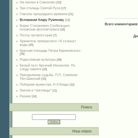
На поклон в Симоново
[53]
Три столицы Святой Руси
[17]
Глаголы прошедшего времени
[21]
Вспоминая Клару Румянову
[13]
Всего комментариев
Борис Степанович Скобельцын:
псковские фотолетописи
[18]
Поэты лугового края
[7]
До
Хранитель прекрасного / И схлынут
воды
[45]
Красная площадь Петра Барановского
[28]
Родословная культуры
[49]
Белый поэт Арсений Несмелов. По
следу памяти
[20]
Преодоление судьбы. П.П. Семёнов-
Тян-Шанский
[33]
Поборник мужества. Н.Л.Кладо
[32]
Локтев и "локтевцы"
[11]
Разное
[24]
Поиск
Наш опрос