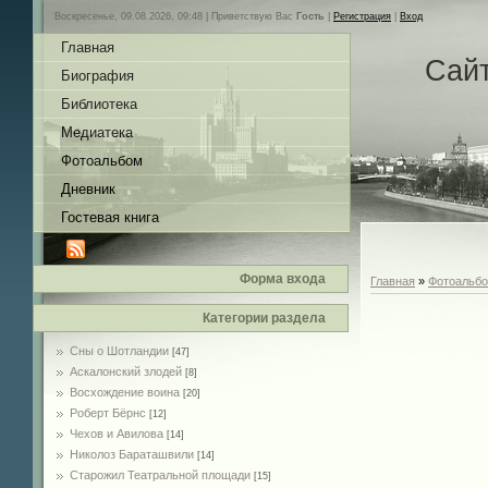
Воскресенье, 09.08.2026, 09:48 |
Приветствую Вас
Гость
|
Регистрация
|
Вход
Главная
Сай
Биография
Библиотека
Медиатека
Фотоальбом
Дневник
Гостевая книга
Форма входа
Главная
»
Фотоальб
Категории раздела
Сны о Шотландии
[47]
Аскалонский злодей
[8]
Восхождение воина
[20]
Роберт Бёрнс
[12]
Чехов и Авилова
[14]
Николоз Бараташвили
[14]
Cтарожил Театральной площади
[15]