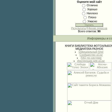
Оцените мой сайт
Отлично
Хорошо
Неплохо
Плохо
Ужасно
Результаты
|
Архив опросов
Всего ответов:
90
Информеры и с
КНИГИ
БИБЛИОТЕКА
ФОТОАЛЬБО
МЕДИАТЕКА
РАЗНОЕ
Официальный блог
Сообщество uCoz
FAQ по системе
Инструкции для uCoz