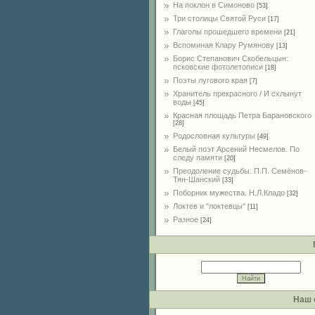
На поклон в Симоново
[53]
Три столицы Святой Руси
[17]
Глаголы прошедшего времени
[21]
Вспоминая Клару Румянову
[13]
Борис Степанович Скобельцын:
псковские фотолетописи
[18]
Поэты лугового края
[7]
Хранитель прекрасного / И схлынут
воды
[45]
Красная площадь Петра Барановского
[28]
Родословная культуры
[49]
Белый поэт Арсений Несмелов. По
следу памяти
[20]
Преодоление судьбы. П.П. Семёнов-
Тян-Шанский
[33]
Поборник мужества. Н.Л.Кладо
[32]
Локтев и "локтевцы"
[11]
Разное
[24]
Наш 