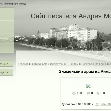
сть
|
Регистрация
|
Вход
Сайт писателя Андрея М
входа
Главная
»
Фотоальбом
»
Иллюстрации к книгам
»
Восхождение воина
» З
Знаменский храм на Рижс
здела
1106
0
0.0
В реальном размере
566x8
Добавлено
04.10.2012
defaultN
158.2Kb