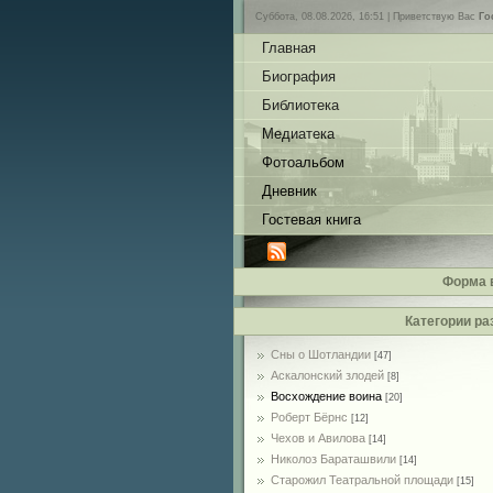
Суббота, 08.08.2026, 16:51 |
Приветствую Вас
Го
Главная
Биография
Библиотека
Медиатека
Фотоальбом
Дневник
Гостевая книга
Форма 
Категории ра
Сны о Шотландии
[47]
Аскалонский злодей
[8]
Восхождение воина
[20]
Роберт Бёрнс
[12]
Чехов и Авилова
[14]
Николоз Бараташвили
[14]
Cтарожил Театральной площади
[15]