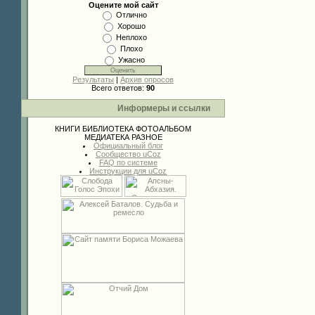
Оцените мой сайт
Отлично
Хорошо
Неплохо
Плохо
Ужасно
Результаты
|
Архив опросов
Всего ответов:
90
Информеры и ссылки
КНИГИ
БИБЛИОТЕКА
ФОТОАЛЬБОМ
МЕДИАТЕКА
РАЗНОЕ
Официальный блог
Сообщество uCoz
FAQ по системе
Инструкции для uCoz