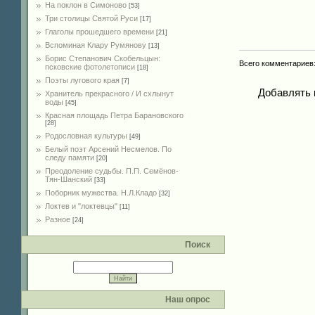
На поклон в Симоново
[53]
Три столицы Святой Руси
[17]
Глаголы прошедшего времени
[21]
Вспоминая Клару Румянову
[13]
Борис Степанович Скобельцын:
Всего комментариев
псковские фотолетописи
[18]
Поэты лугового края
[7]
Добавлять 
Хранитель прекрасного / И схлынут
воды
[45]
Красная площадь Петра Барановского
[28]
Родословная культуры
[49]
Белый поэт Арсений Несмелов. По
следу памяти
[20]
Преодоление судьбы. П.П. Семёнов-
Тян-Шанский
[33]
Поборник мужества. Н.Л.Кладо
[32]
Локтев и "локтевцы"
[11]
Разное
[24]
Поиск
Наш опрос