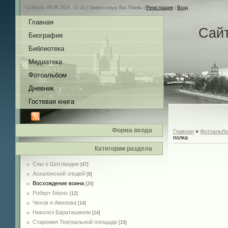
Суббота, 08.08.2026, 07:24 |
Приветствую Вас
Гость
|
Регистрация
|
Вход
Главная
Сай
Биография
Библиотека
Медиатека
Фотоальбом
Дневник
Гостевая книга
Форма входа
Главная
»
Фотоальб
полка
Категории раздела
Сны о Шотландии
[47]
Аскалонский злодей
[8]
Восхождение воина
[20]
Роберт Бёрнс
[12]
Чехов и Авилова
[14]
Николоз Бараташвили
[14]
Cтарожил Театральной площади
[15]