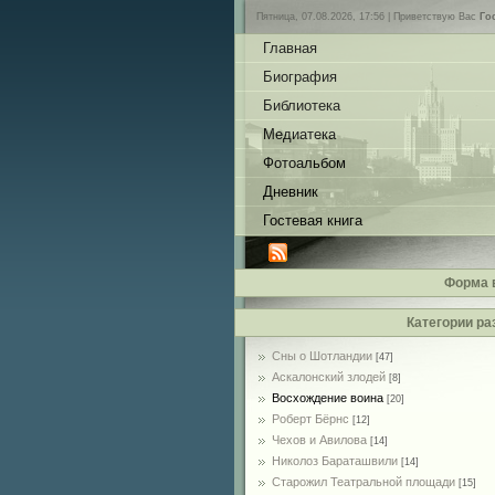
Пятница, 07.08.2026, 17:56 |
Приветствую Вас
Го
Главная
Биография
Библиотека
Медиатека
Фотоальбом
Дневник
Гостевая книга
Форма 
Категории ра
Сны о Шотландии
[47]
Аскалонский злодей
[8]
Восхождение воина
[20]
Роберт Бёрнс
[12]
Чехов и Авилова
[14]
Николоз Бараташвили
[14]
Cтарожил Театральной площади
[15]