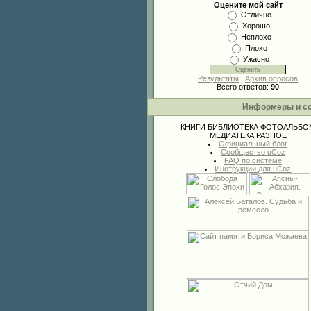
Оцените мой сайт
Отлично
Хорошо
Неплохо
Плохо
Ужасно
Результаты
|
Архив опросов
Всего ответов:
90
Информеры и с
КНИГИ
БИБЛИОТЕКА
ФОТОАЛЬБО
МЕДИАТЕКА
РАЗНОЕ
Официальный блог
Сообщество uCoz
FAQ по системе
Инструкции для uCoz