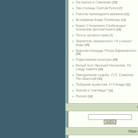
На поклон в Симоново
[53]
Три столицы Святой Руси
[17]
Глаголы прошедшего времени
[21]
Вспоминая Клару Румянову
[13]
Борис Степанович Скобельцын:
псковские фотолетописи
[18]
Поэты лугового края
[7]
Хранитель прекрасного / И схлынут
воды
[45]
Красная площадь Петра Барановского
[28]
Родословная культуры
[49]
Белый поэт Арсений Несмелов. По
следу памяти
[20]
Преодоление судьбы. П.П. Семёнов-
Тян-Шанский
[33]
Поборник мужества. Н.Л.Кладо
[32]
Локтев и "локтевцы"
[11]
Разное
[24]
Наш 