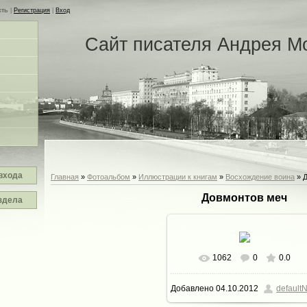
сть
|
Регистрация
|
Вход
Сайт писателя Андрея М
входа
Главная
»
Фотоальбом
»
Иллюстрации к книгам
»
Восхождение воина
» 
Довмонтов меч
здела
1062
0
0.0
В реальном размере
800x6
Добавлено
04.10.2012
defaultN
235.4Kb