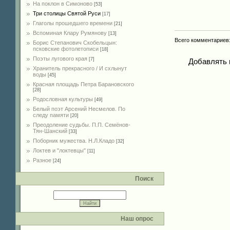
На поклон в Симоново
[53]
Три столицы Святой Руси
[17]
Глаголы прошедшего времени
[21]
Вспоминая Клару Румянову
[13]
Всего комментариев
Борис Степанович Скобельцын:
псковские фотолетописи
[18]
Поэты лугового края
[7]
Добавлять 
Хранитель прекрасного / И схлынут
воды
[45]
Красная площадь Петра Барановского
[28]
Родословная культуры
[49]
Белый поэт Арсений Несмелов. По
следу памяти
[20]
Преодоление судьбы. П.П. Семёнов-
Тян-Шанский
[33]
Поборник мужества. Н.Л.Кладо
[32]
Локтев и "локтевцы"
[11]
Разное
[24]
Поиск
Наш опрос