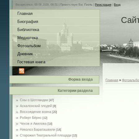
Воскресенье, 09.08.2026, 08:51 |
Приветствую Вас
Гость
|
Регистрация
|
Вход
Главная
Сай
Биография
Библиотека
Медиатека
Фотоальбом
Дневник
Гостевая книга
Форма входа
Главная
»
Фотоальб
Категории раздела
Сны о Шотландии
[47]
Аскалонский злодей
[8]
Восхождение воина
[20]
Роберт Бёрнс
[12]
Чехов и Авилова
[14]
Николоз Бараташвили
[14]
Cтарожил Театральной площади
[15]