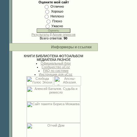
Оцените мой сайт
Отлично
Хорошо
Неплохо
Плохо
Ужасно
Результаты
|
Архив опросов
Всего ответов:
90
Информеры и ссылки
КНИГИ
БИБЛИОТЕКА
ФОТОАЛЬБОМ
МЕДИАТЕКА
РАЗНОЕ
Официальный блог
Сообщество uCoz
FAQ по системе
Инструкции для uCoz