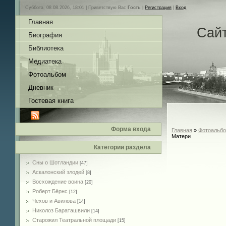
Суббота, 08.08.2026, 18:01 |
Приветствую Вас
Гость
|
Регистрация
|
Вход
Главная
Сай
Биография
Библиотека
Медиатека
Фотоальбом
Дневник
Гостевая книга
Форма входа
Главная
»
Фотоальб
Матери
Категории раздела
Сны о Шотландии
[47]
Аскалонский злодей
[8]
Восхождение воина
[20]
Роберт Бёрнс
[12]
Чехов и Авилова
[14]
Николоз Бараташвили
[14]
Cтарожил Театральной площади
[15]