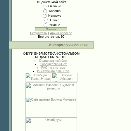
Оцените мой сайт
Отлично
Хорошо
Неплохо
Плохо
Ужасно
Результаты
|
Архив опросов
Всего ответов:
90
Информеры и ссылки
КНИГИ
БИБЛИОТЕКА
ФОТОАЛЬБОМ
МЕДИАТЕКА
РАЗНОЕ
Официальный блог
Сообщество uCoz
FAQ по системе
Инструкции для uCoz