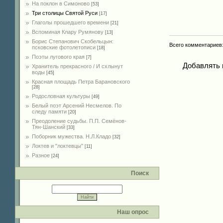
На поклон в Симоново
[53]
Три столицы Святой Руси
[17]
Глаголы прошедшего времени
[21]
Вспоминая Клару Румянову
[13]
Борис Степанович Скобельцын:
Всего комментариев
псковские фотолетописи
[18]
Поэты лугового края
[7]
Добавлять 
Хранитель прекрасного / И схлынут
воды
[45]
Красная площадь Петра Барановского
[28]
Родословная культуры
[49]
Белый поэт Арсений Несмелов. По
следу памяти
[20]
Преодоление судьбы. П.П. Семёнов-
Тян-Шанский
[33]
Поборник мужества. Н.Л.Кладо
[32]
Локтев и "локтевцы"
[11]
Разное
[24]
Поиск
Наш опрос