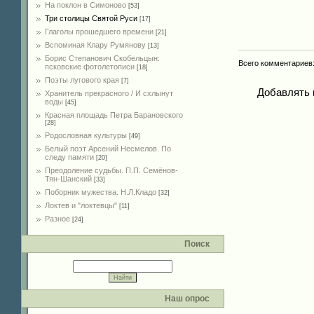
На поклон в Симоново
[53]
Три столицы Святой Руси
[17]
Глаголы прошедшего времени
[21]
Вспоминая Клару Румянову
[13]
Борис Степанович Скобельцын:
Всего комментариев
псковские фотолетописи
[18]
Поэты лугового края
[7]
Добавлять 
Хранитель прекрасного / И схлынут
воды
[45]
Красная площадь Петра Барановского
[28]
Родословная культуры
[49]
Белый поэт Арсений Несмелов. По
следу памяти
[20]
Преодоление судьбы. П.П. Семёнов-
Тян-Шанский
[33]
Поборник мужества. Н.Л.Кладо
[32]
Локтев и "локтевцы"
[11]
Разное
[24]
Поиск
Наш опрос