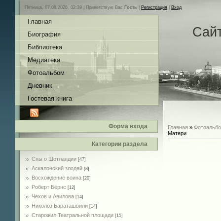
Пятница, 07.08.2026, 02:39 |
Приветствую Вас
Гость
|
Регистрация
|
Вход
Главная
Сай
Биография
Библиотека
Медиатека
Фотоальбом
Дневник
Гостевая книга
Форма входа
Главная
»
Фотоальб
Матери
Категории раздела
Сны о Шотландии
[47]
Аскалонский злодей
[8]
Восхождение воина
[20]
Роберт Бёрнс
[12]
Чехов и Авилова
[14]
Николоз Бараташвили
[14]
Cтарожил Театральной площади
[15]