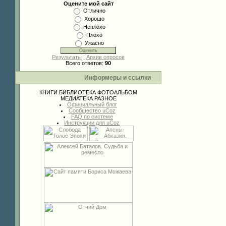
Оцените мой сайт
Отлично
Хорошо
Неплохо
Плохо
Ужасно
Результаты
|
Архив опросов
Всего ответов:
90
Информеры и ссылки
КНИГИ
БИБЛИОТЕКА
ФОТОАЛЬБОМ
МЕДИАТЕКА
РАЗНОЕ
Официальный блог
Сообщество uCoz
FAQ по системе
Инструкции для uCoz