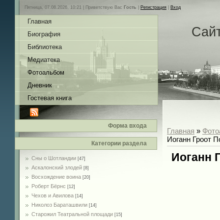
Пятница, 07.08.2026, 10:21 |
Приветствую Вас
Гость
|
Регистрация
|
Вход
Главная
Сай
Биография
Библиотека
Медиатека
Фотоальбом
Дневник
Гостевая книга
Форма входа
Главная
»
Фото
Иоганн Гроот 
Категории раздела
Иоганн 
Сны о Шотландии
[47]
Аскалонский злодей
[8]
Восхождение воина
[20]
Роберт Бёрнс
[12]
Чехов и Авилова
[14]
Николоз Бараташвили
[14]
Cтарожил Театральной площади
[15]