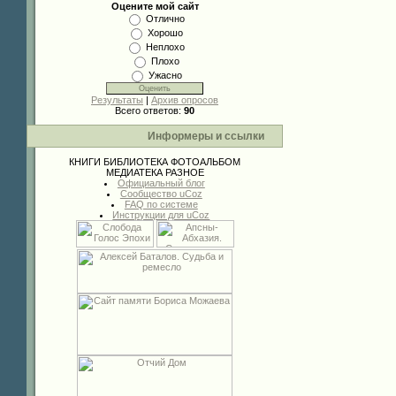
Оцените мой сайт
Отлично
Хорошо
Неплохо
Плохо
Ужасно
Результаты
|
Архив опросов
Всего ответов:
90
Информеры и ссылки
КНИГИ
БИБЛИОТЕКА
ФОТОАЛЬБОМ
МЕДИАТЕКА
РАЗНОЕ
Официальный блог
Сообщество uCoz
FAQ по системе
Инструкции для uCoz