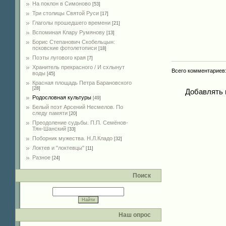
На поклон в Симоново
[53]
Три столицы Святой Руси
[17]
Глаголы прошедшего времени
[21]
Вспоминая Клару Румянову
[13]
Борис Степанович Скобельцын:
псковские фотолетописи
[18]
Поэты лугового края
[7]
Хранитель прекрасного / И схлынут
Всего комментариев
воды
[45]
Красная площадь Петра Барановского
[28]
Добавлять 
Родословная культуры
[49]
Белый поэт Арсений Несмелов. По
следу памяти
[20]
Преодоление судьбы. П.П. Семёнов-
Тян-Шанский
[33]
Поборник мужества. Н.Л.Кладо
[32]
Локтев и "локтевцы"
[11]
Разное
[24]
Поиск
Наш опрос