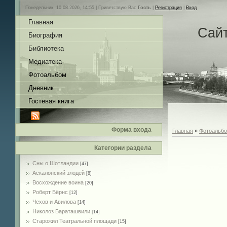
Понедельник, 10.08.2026, 14:55 |
Приветствую Вас
Гость
|
Регистрация
|
Вход
Главная
Сай
Биография
Библиотека
Медиатека
Фотоальбом
Дневник
Гостевая книга
Форма входа
Главная
»
Фотоальб
Категории раздела
Сны о Шотландии
[47]
Аскалонский злодей
[8]
Восхождение воина
[20]
Роберт Бёрнс
[12]
Чехов и Авилова
[14]
Николоз Бараташвили
[14]
Cтарожил Театральной площади
[15]