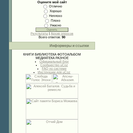
Оцените мой сайт
Отлично
Хорошо
Неплохо
Плохо
Ужасно
Результаты
|
Архив опросов
Всего ответов:
90
Информеры и ссылки
КНИГИ
БИБЛИОТЕКА
ФОТОАЛЬБОМ
МЕДИАТЕКА
РАЗНОЕ
Официальный блог
Сообщество uCoz
FAQ по системе
Инструкции для uCoz