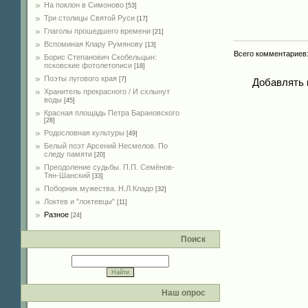
На поклон в Симоново
[53]
Три столицы Святой Руси
[17]
Глаголы прошедшего времени
[21]
Вспоминая Клару Румянову
[13]
Всего комментариев
Борис Степанович Скобельцын:
псковские фотолетописи
[18]
Поэты лугового края
[7]
Добавлять 
Хранитель прекрасного / И схлынут
воды
[45]
Красная площадь Петра Барановского
[28]
Родословная культуры
[49]
Белый поэт Арсений Несмелов. По
следу памяти
[20]
Преодоление судьбы. П.П. Семёнов-
Тян-Шанский
[33]
Поборник мужества. Н.Л.Кладо
[32]
Локтев и "локтевцы"
[11]
Разное
[24]
Поиск
Наш опрос