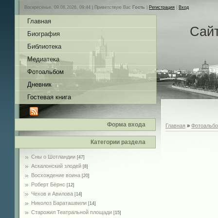
Воскресенье, 09.08.2026, 09:44 |
Приветствую Вас
Гость
|
Регистрация
|
Вход
Главная
Сай
Биография
Библиотека
Медиатека
Фотоальбом
Дневник
Гостевая книга
Форма входа
Главная
»
Фотоальб
Категории раздела
Сны о Шотландии
[47]
Аскалонский злодей
[8]
Восхождение воина
[20]
Роберт Бёрнс
[12]
Чехов и Авилова
[14]
Николоз Бараташвили
[14]
Cтарожил Театральной площади
[15]