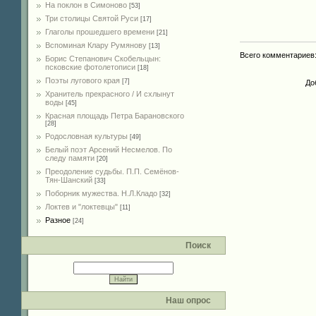
На поклон в Симоново
[53]
Три столицы Святой Руси
[17]
Глаголы прошедшего времени
[21]
Вспоминая Клару Румянову
[13]
Всего комментариев
Борис Степанович Скобельцын:
псковские фотолетописи
[18]
Поэты лугового края
[7]
До
Хранитель прекрасного / И схлынут
воды
[45]
Красная площадь Петра Барановского
[28]
Родословная культуры
[49]
Белый поэт Арсений Несмелов. По
следу памяти
[20]
Преодоление судьбы. П.П. Семёнов-
Тян-Шанский
[33]
Поборник мужества. Н.Л.Кладо
[32]
Локтев и "локтевцы"
[11]
Разное
[24]
Поиск
Наш опрос