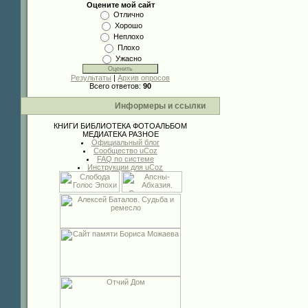
Оцените мой сайт
Отлично
Хорошо
Неплохо
Плохо
Ужасно
Результаты
|
Архив опросов
Всего ответов:
90
Информеры и ссылки
КНИГИ
БИБЛИОТЕКА
ФОТОАЛЬБОМ
МЕДИАТЕКА
РАЗНОЕ
Официальный блог
Сообщество uCoz
FAQ по системе
Инструкции для uCoz