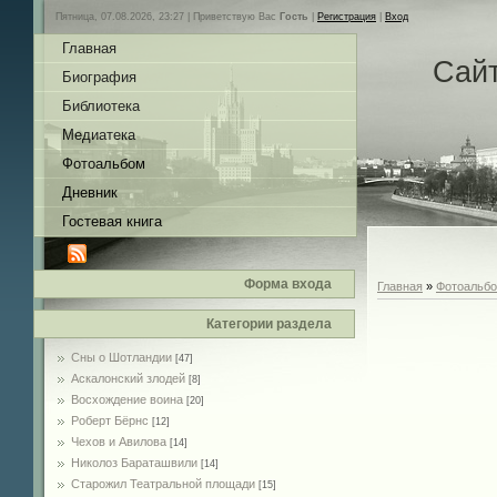
Пятница, 07.08.2026, 23:27 |
Приветствую Вас
Гость
|
Регистрация
|
Вход
Главная
Сай
Биография
Библиотека
Медиатека
Фотоальбом
Дневник
Гостевая книга
Форма входа
Главная
»
Фотоальб
Категории раздела
Сны о Шотландии
[47]
Аскалонский злодей
[8]
Восхождение воина
[20]
Роберт Бёрнс
[12]
Чехов и Авилова
[14]
Николоз Бараташвили
[14]
Cтарожил Театральной площади
[15]