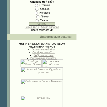
Оцените мой сайт
Отлично
Хорошо
Неплохо
Плохо
Ужасно
Результаты
|
Архив опросов
Всего ответов:
90
Информеры и ссылки
КНИГИ
БИБЛИОТЕКА
ФОТОАЛЬБОМ
МЕДИАТЕКА
РАЗНОЕ
Официальный блог
Сообщество uCoz
FAQ по системе
Инструкции для uCoz