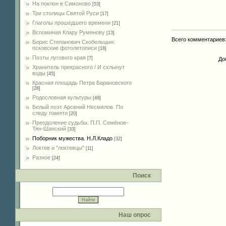
На поклон в Симоново
[53]
Три столицы Святой Руси
[17]
Глаголы прошедшего времени
[21]
Вспоминая Клару Румянову
[13]
Всего комментариев
Борис Степанович Скобельцын:
псковские фотолетописи
[18]
Поэты лугового края
[7]
До
Хранитель прекрасного / И схлынут
воды
[45]
Красная площадь Петра Барановского
[28]
Родословная культуры
[49]
Белый поэт Арсений Несмелов. По
следу памяти
[20]
Преодоление судьбы. П.П. Семёнов-
Тян-Шанский
[33]
Поборник мужества. Н.Л.Кладо
[32]
Локтев и "локтевцы"
[11]
Разное
[24]
Поиск
Наш опрос