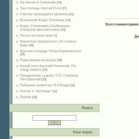
На поклон в Симоново
[53]
Три столицы Святой Руси
[17]
Глаголы прошедшего времени
[21]
Вспоминая Клару Румянову
[13]
Всего комментариев
Борис Степанович Скобельцын:
псковские фотолетописи
[18]
Поэты лугового края
[7]
До
Хранитель прекрасного / И схлынут
воды
[45]
Красная площадь Петра Барановского
[28]
Родословная культуры
[49]
Белый поэт Арсений Несмелов. По
следу памяти
[20]
Преодоление судьбы. П.П. Семёнов-
Тян-Шанский
[33]
Поборник мужества. Н.Л.Кладо
[32]
Локтев и "локтевцы"
[11]
Разное
[24]
Поиск
Наш опрос