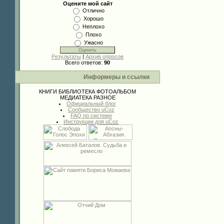
Оцените мой сайт
Отлично
Хорошо
Неплохо
Плохо
Ужасно
Результаты
|
Архив опросов
Всего ответов:
90
Информеры и ссылки
КНИГИ
БИБЛИОТЕКА
ФОТОАЛЬБОМ
МЕДИАТЕКА
РАЗНОЕ
Официальный блог
Сообщество uCoz
FAQ по системе
Инструкции для uCoz