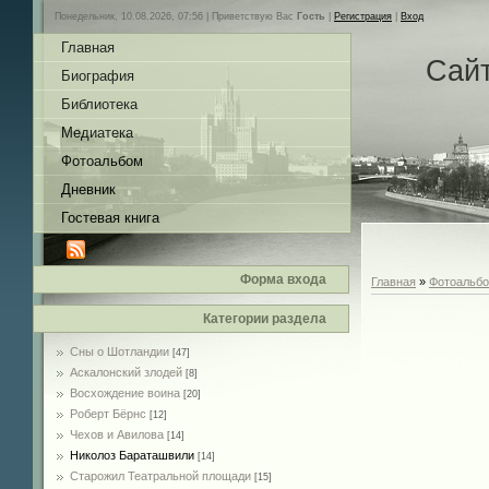
Понедельник, 10.08.2026, 07:56 |
Приветствую Вас
Гость
|
Регистрация
|
Вход
Главная
Сай
Биография
Библиотека
Медиатека
Фотоальбом
Дневник
Гостевая книга
Форма входа
Главная
»
Фотоальб
Категории раздела
Сны о Шотландии
[47]
Аскалонский злодей
[8]
Восхождение воина
[20]
Роберт Бёрнс
[12]
Чехов и Авилова
[14]
Николоз Бараташвили
[14]
Cтарожил Театральной площади
[15]