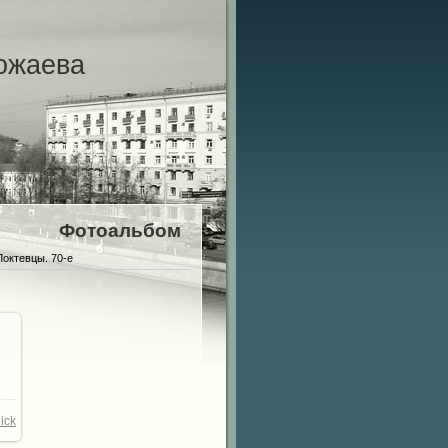
ожаева
Фотоальбом
Локтевцы. 70-е
28
/
ick