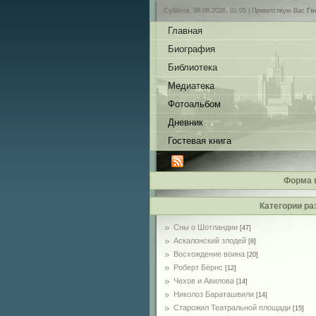
Суббота, 08.08.2026, 01:05 |
Приветствую Вас
Го
Главная
Биография
Библиотека
Медиатека
Фотоальбом
Дневник
Гостевая книга
Форма 
Категории ра
Сны о Шотландии
[47]
Аскалонский злодей
[8]
Восхождение воина
[20]
Роберт Бёрнс
[12]
Чехов и Авилова
[14]
Николоз Бараташвили
[14]
Cтарожил Театральной площади
[15]