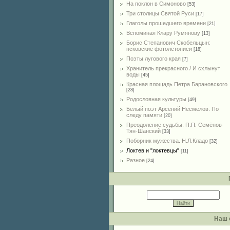
На поклон в Симоново
[53]
Три столицы Святой Руси
[17]
Глаголы прошедшего времени
[21]
Вспоминая Клару Румянову
[13]
Борис Степанович Скобельцын:
псковские фотолетописи
[18]
Поэты лугового края
[7]
Хранитель прекрасного / И схлынут
воды
[45]
Красная площадь Петра Барановского
[28]
Родословная культуры
[49]
Белый поэт Арсений Несмелов. По
следу памяти
[20]
Преодоление судьбы. П.П. Семёнов-
Тян-Шанский
[33]
Поборник мужества. Н.Л.Кладо
[32]
Локтев и "локтевцы"
[11]
Разное
[24]
Наш 