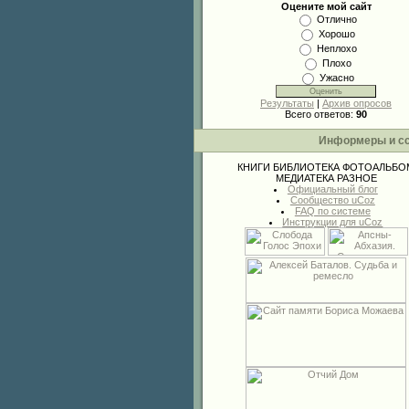
Оцените мой сайт
Отлично
Хорошо
Неплохо
Плохо
Ужасно
Результаты
|
Архив опросов
Всего ответов:
90
Информеры и с
КНИГИ
БИБЛИОТЕКА
ФОТОАЛЬБО
МЕДИАТЕКА
РАЗНОЕ
Официальный блог
Сообщество uCoz
FAQ по системе
Инструкции для uCoz