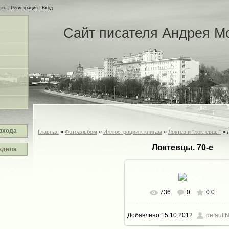
сть
|
Регистрация
|
Вход
Сайт писателя Андрея М
входа
Главная
»
Фотоальбом
»
Иллюстрации к книгам
»
Локтев и "локтевцы"
» 
Локтевцы. 70-е
здела
736
0
0.0
В реальном размере
800x5
Добавлено
15.10.2012
defaultN
157.5Kb