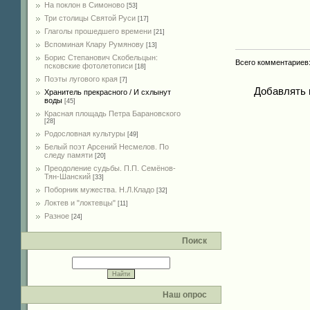
На поклон в Симоново
[53]
Три столицы Святой Руси
[17]
Глаголы прошедшего времени
[21]
Вспоминая Клару Румянову
[13]
Борис Степанович Скобельцын:
Всего комментариев
псковские фотолетописи
[18]
Поэты лугового края
[7]
Добавлять 
Хранитель прекрасного / И схлынут
воды
[45]
Красная площадь Петра Барановского
[28]
Родословная культуры
[49]
Белый поэт Арсений Несмелов. По
следу памяти
[20]
Преодоление судьбы. П.П. Семёнов-
Тян-Шанский
[33]
Поборник мужества. Н.Л.Кладо
[32]
Локтев и "локтевцы"
[11]
Разное
[24]
Поиск
Наш опрос