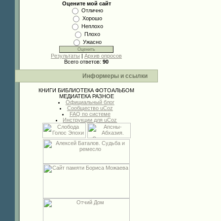
Оцените мой сайт
Отлично
Хорошо
Неплохо
Плохо
Ужасно
Результаты
|
Архив опросов
Всего ответов:
90
Информеры и ссылки
КНИГИ
БИБЛИОТЕКА
ФОТОАЛЬБОМ
МЕДИАТЕКА
РАЗНОЕ
Официальный блог
Сообщество uCoz
FAQ по системе
Инструкции для uCoz