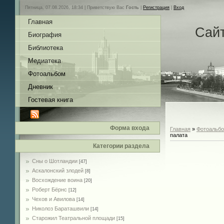
Пятница, 07.08.2026, 18:34 |
Приветствую Вас
Гость
|
Регистрация
|
Вход
Главная
Сай
Биография
Библиотека
Медиатека
Фотоальбом
Дневник
Гостевая книга
Форма входа
Главная
»
Фотоальб
палата
Категории раздела
Сны о Шотландии
[47]
Аскалонский злодей
[8]
Восхождение воина
[20]
Роберт Бёрнс
[12]
Чехов и Авилова
[14]
Николоз Бараташвили
[14]
Cтарожил Театральной площади
[15]