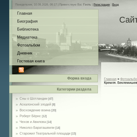
Понедельник, 10.08.2026, 06:17 |
Приветствую Вас
Гость
|
Регистрация
|
Вход
Главная
Сай
Биография
Библиотека
Медиатека
Фотоальбом
Дневник
Гостевая книга
Форма входа
Главная
»
Фотоальб
Кремля. Беклемишев
Категории раздела
Сны о Шотландии
[47]
Аскалонский злодей
[8]
Восхождение воина
[20]
Роберт Бёрнс
[12]
Чехов и Авилова
[14]
Николоз Бараташвили
[14]
Cтарожил Театральной площади
[15]