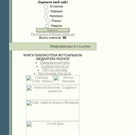
Оцените мой сайт
Отлично
Хорошо
Неплохо
Плохо
Ужасно
Результаты
|
Архив опросов
Всего ответов:
90
Информеры и ссылки
КНИГИ
БИБЛИОТЕКА
ФОТОАЛЬБОМ
МЕДИАТЕКА
РАЗНОЕ
Официальный блог
Сообщество uCoz
FAQ по системе
Инструкции для uCoz