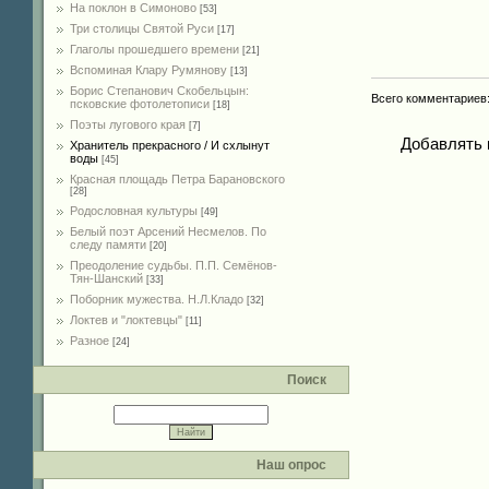
На поклон в Симоново
[53]
Три столицы Святой Руси
[17]
Глаголы прошедшего времени
[21]
Вспоминая Клару Румянову
[13]
Борис Степанович Скобельцын:
Всего комментариев
псковские фотолетописи
[18]
Поэты лугового края
[7]
Добавлять 
Хранитель прекрасного / И схлынут
воды
[45]
Красная площадь Петра Барановского
[28]
Родословная культуры
[49]
Белый поэт Арсений Несмелов. По
следу памяти
[20]
Преодоление судьбы. П.П. Семёнов-
Тян-Шанский
[33]
Поборник мужества. Н.Л.Кладо
[32]
Локтев и "локтевцы"
[11]
Разное
[24]
Поиск
Наш опрос