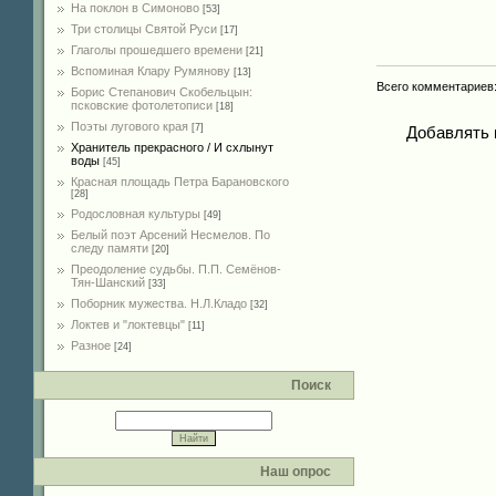
На поклон в Симоново
[53]
Три столицы Святой Руси
[17]
Глаголы прошедшего времени
[21]
Вспоминая Клару Румянову
[13]
Всего комментариев
Борис Степанович Скобельцын:
псковские фотолетописи
[18]
Поэты лугового края
[7]
Добавлять 
Хранитель прекрасного / И схлынут
воды
[45]
Красная площадь Петра Барановского
[28]
Родословная культуры
[49]
Белый поэт Арсений Несмелов. По
следу памяти
[20]
Преодоление судьбы. П.П. Семёнов-
Тян-Шанский
[33]
Поборник мужества. Н.Л.Кладо
[32]
Локтев и "локтевцы"
[11]
Разное
[24]
Поиск
Наш опрос