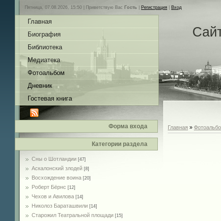
Пятница, 07.08.2026, 15:50 |
Приветствую Вас
Гость
|
Регистрация
|
Вход
Главная
Сай
Биография
Библиотека
Медиатека
Фотоальбом
Дневник
Гостевая книга
Форма входа
Главная
»
Фотоальб
Категории раздела
Сны о Шотландии
[47]
Аскалонский злодей
[8]
Восхождение воина
[20]
Роберт Бёрнс
[12]
Чехов и Авилова
[14]
Николоз Бараташвили
[14]
Cтарожил Театральной площади
[15]