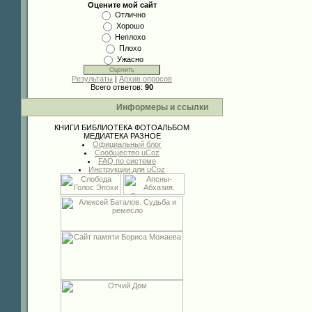
Оцените мой сайт
Отлично
Хорошо
Неплохо
Плохо
Ужасно
Результаты
|
Архив опросов
Всего ответов:
90
Информеры и ссылки
КНИГИ
БИБЛИОТЕКА
ФОТОАЛЬБОМ
МЕДИАТЕКА
РАЗНОЕ
Официальный блог
Сообщество uCoz
FAQ по системе
Инструкции для uCoz