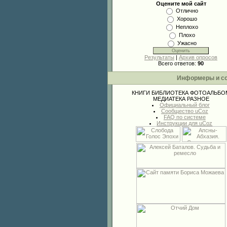
Оцените мой сайт
Отлично
Хорошо
Неплохо
Плохо
Ужасно
Результаты
|
Архив опросов
Всего ответов:
90
Информеры и с
КНИГИ
БИБЛИОТЕКА
ФОТОАЛЬБО
МЕДИАТЕКА
РАЗНОЕ
Официальный блог
Сообщество uCoz
FAQ по системе
Инструкции для uCoz