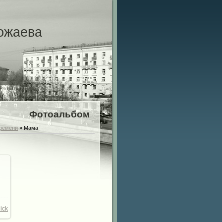
ожаева
Фотоальбом
времени
» Мама
ick