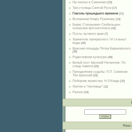
На поклон в Симоново
[53]
Три столицы Святой Руси
[17]
Глаголы прошедшего времени
[21]
Вспоминая Клару Румянову
[13]
Борис Степанович Скобельцын:
псковские фотолетописи
[18]
Поэты лугового края
[7]
Хранитель прекрасного / И схлынут
воды
[45]
Красная площадь Петра Барановского
[28]
Родословная культуры
[49]
Белый поэт Арсений Несмелов. По
следу памяти
[20]
Преодоление судьбы. П.П. Семёнов-
Тян-Шанский
[33]
Поборник мужества. Н.Л.Кладо
[32]
Локтев и "локтевцы"
[11]
Разное
[24]
Наш 