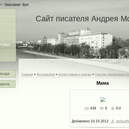
ть
|
Регистрация
|
Вход
Сайт писателя Андрея М
входа
Главная
»
Фотоальбом
»
Иллюстрации к книгам
»
Глаголы прошедшего 
Мама
здела
439
0
0.0
Добавлено
10.10.2012
defaultN