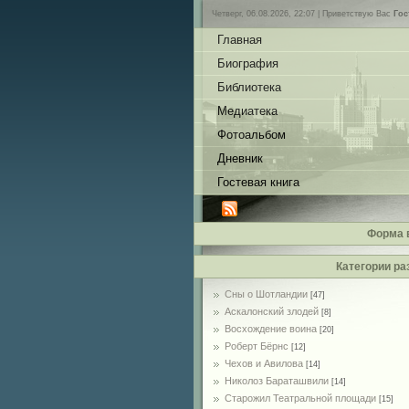
Четверг, 06.08.2026, 22:07 |
Приветствую Вас
Гос
Главная
Биография
Библиотека
Медиатека
Фотоальбом
Дневник
Гостевая книга
Форма 
Категории ра
Сны о Шотландии
[47]
Аскалонский злодей
[8]
Восхождение воина
[20]
Роберт Бёрнс
[12]
Чехов и Авилова
[14]
Николоз Бараташвили
[14]
Cтарожил Театральной площади
[15]